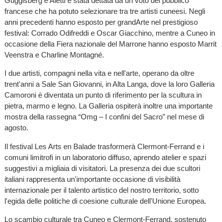
Guggisberg e Aletti è stata dettata da un voto del pubblico
francese che ha potuto selezionare tra tre artisti cuneesi. Negli
anni precedenti hanno esposto per grandArte nel prestigioso
festival: Corrado Odifreddi e Oscar Giacchino, mentre a Cuneo in
occasione della Fiera nazionale del Marrone hanno esposto Marrit
Veenstra e Charline Montagné.
I due artisti, compagni nella vita e nell'arte, operano da oltre
trent'anni a Sale San Giovanni, in Alta Langa, dove la loro Galleria
Camoroni è diventata un punto di riferimento per la scultura in
pietra, marmo e legno. La Galleria ospiterà inoltre una importante
mostra della rassegna “Omg – I confini del Sacro” nel mese di
agosto.
Il festival Les Arts en Balade trasformerà Clermont-Ferrand e i
comuni limitrofi in un laboratorio diffuso, aprendo atelier e spazi
suggestivi a migliaia di visitatori. La presenza dei due scultori
italiani rappresenta un'importante occasione di visibilità
internazionale per il talento artistico del nostro territorio, sotto
l'egida delle politiche di coesione culturale dell'Unione Europea.
Lo scambio culturale tra Cuneo e Clermont-Ferrand, sostenuto