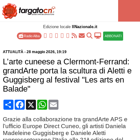
Edizione locale
IlNazionale.it
Radio Alba
ABBONATI
ATTUALITÀ
-
28 maggio 2026
, 19:19
L’arte cuneese a Clermont-Ferrand:
grandArte porta la scultura di Aletti e
Guggisberg al festival "Les arts en
Balade"
Condividi
Facebook
X
WhatsApp
Email
Grazie alla collaborazione tra grandArte APS e
l’ufficio Europe Direct Cuneo, gli artisti Daniela
Madeleine Guggisberg e Daniele Aletti
rappresenteranno l’Italia alla 31ª edizione del