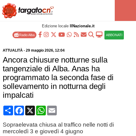
Edizione locale
IlNazionale.it
Radio Alba
ABBONATI
ATTUALITÀ
-
29 maggio 2026
, 12:04
Ancora chiusure notturne sulla
tangenziale di Alba. Anas ha
programmato la seconda fase di
sollevamento in notturna degli
impalcati
Condividi
Facebook
X
WhatsApp
Email
Sopraelevata chiusa al traffico nelle notti di
mercoledì 3 e giovedì 4 giugno