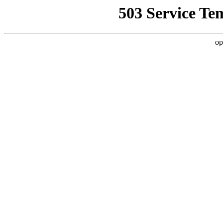
503 Service Te
op