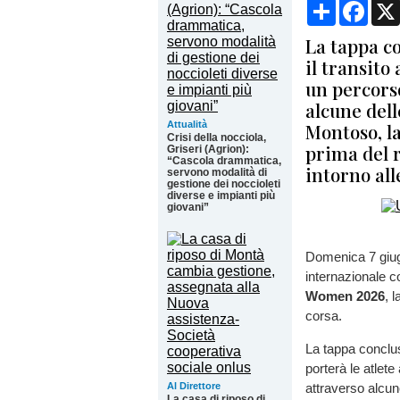
Condividi
Face
La tappa co
il transito
un percors
alcune delle
Attualità
Montoso, la
Crisi della nocciola,
prima del r
Griseri (Agrion):
“Cascola drammatica,
intorno all
servono modalità di
gestione dei noccioleti
diverse e impianti più
giovani”
Domenica 7 giu
internazionale c
Women 2026
, 
corsa.
La tappa conclus
porterà le atlet
Al Direttore
attraverso alcune
La casa di riposo di