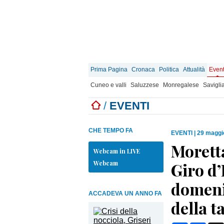
Prima Pagina
Cronaca
Politica
Attualità
Event
Cuneo e valli
Saluzzese
Monregalese
Savigli
/
EVENTI
CHE TEMPO FA
EVENTI
|
29 maggi
Moretta
Webcam in LIVE
Webcam
Giro d
domeni
ACCADEVA UN ANNO FA
della t