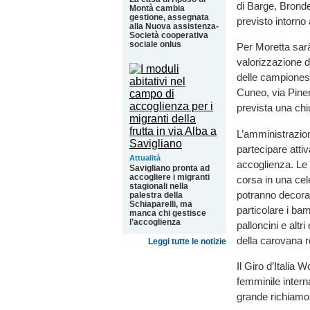
di Barge, Bronde
Montà cambia
gestione, assegnata
previsto intorno 
alla Nuova assistenza-
Società cooperativa
sociale onlus
Per Moretta sar
valorizzazione de
delle campioness
Cuneo, via Piner
prevista una chi
L’amministrazio
partecipare atti
Attualità
accoglienza. Le 
Savigliano pronta ad
accogliere i migranti
corsa in una cel
stagionali nella
potranno decorare
palestra della
Schiaparelli, ma
particolare i bam
manca chi gestisce
l’accoglienza
palloncini e altr
della carovana 
Leggi tutte le notizie
Il Giro d’Italia
femminile intern
grande richiamo 