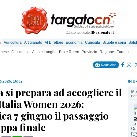
Edizione locale
IlNazionale.it
i
Agricoltura
Artigianato
Al Direttore
Economia
Curiosità
Scuole e corsi
Solid
anese
Fossanese
Alba e Langhe
Bra e Roero
Provincia
Regione
Europa
Radio Alba
o 2026, 16:32
IN B
 si prepara ad accogliere il
Mom
nas
’Italia Women 2026:
ca 7 giugno il passaggio
appa finale
Ost
pro