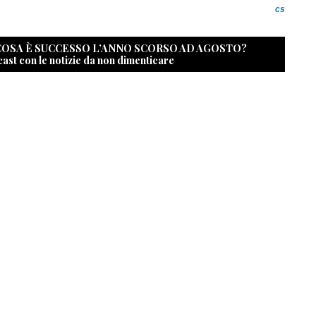
cs
 COSA È SUCCESSO L’ANNO SCORSO AD AGOSTO?
cast con le notizie da non dimenticare