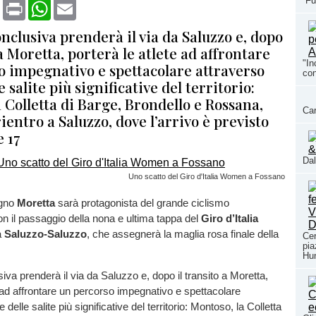
“Fu
book
X
Print
WhatsApp
Email
nclusiva prenderà il via da Saluzzo e, dopo
 a Moretta, porterà le atlete ad affrontare
"In
o impegnativo e spettacolare attraverso
con
 salite più significative del territorio:
 Colletta di Barge, Brondello e Rossana,
Car
ientro a Saluzzo, dove l’arrivo è previsto
e 17
Dal
Uno scatto del Giro d'Italia Women a Fossano
gno
Moretta
sarà protagonista del grande ciclismo
on il passaggio della nona e ultima tappa del
Giro d’Italia
la
Saluzzo-Saluzzo
, che assegnerà la maglia rosa finale della
Cer
pia
Hun
iva prenderà il via da Saluzzo e, dopo il transito a Moretta,
e ad affrontare un percorso impegnativo e spettacolare
 delle salite più significative del territorio: Montoso, la Colletta