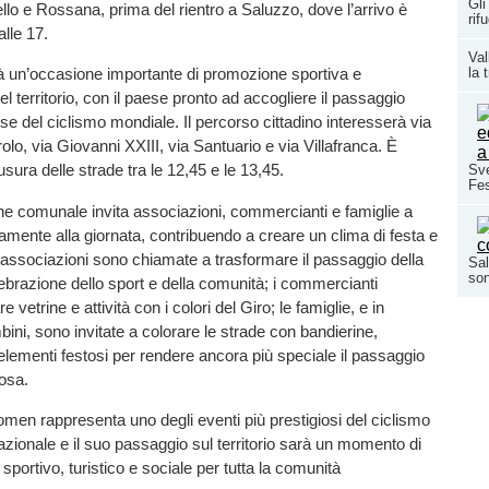
Gli
llo e Rossana, prima del rientro a Saluzzo, dove l’arrivo è
rif
alle 17.
Val
la 
à un’occasione importante di promozione sportiva e
l territorio, con il paese pronto ad accogliere il passaggio
e del ciclismo mondiale. Il percorso cittadino interesserà via
olo, via Giovanni XXIII, via Santuario e via Villafranca. È
usura delle strade tra le 12,45 e le 13,45.
Sve
Fes
ne comunale invita associazioni, commercianti e famiglie a
vamente alla giornata, contribuendo a creare un clima di festa e
associazioni sono chiamate a trasformare il passaggio della
Sal
son
ebrazione dello sport e della comunità; i commercianti
 vetrine e attività con i colori del Giro; le famiglie, e in
bini, sono invitate a colorare le strade con bandierine,
i elementi festosi per rendere ancora più speciale il passaggio
rosa.
 Women rappresenta uno degli eventi più prestigiosi del ciclismo
azionale e il suo passaggio sul territorio sarà un momento di
sportivo, turistico e sociale per tutta la comunità