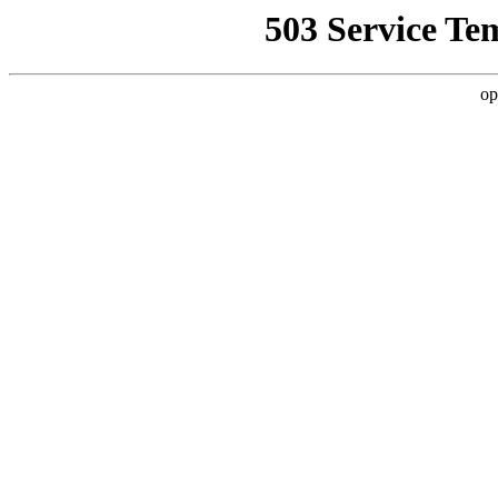
503 Service Te
op