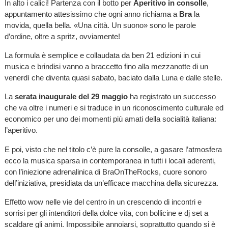
In alto i calici! Partenza con il botto per
Aperitivo in consolle
,
appuntamento attesissimo che ogni anno richiama a
Bra
la
movida, quella bella. «Una città. Un suono» sono le parole
d’ordine, oltre a spritz, ovviamente!
La formula è semplice e collaudata da ben 21 edizioni in cui
musica e brindisi vanno a braccetto fino alla mezzanotte di un
venerdì che diventa quasi sabato, baciato dalla Luna e dalle stelle.
La
serata inaugurale del 29 maggio
ha registrato un successo
che va oltre i numeri e si traduce in un riconoscimento culturale ed
economico per uno dei momenti più amati della socialità italiana:
l’aperitivo.
E poi, visto che nel titolo c’è pure la consolle, a gasare l’atmosfera
ecco la musica sparsa in contemporanea in tutti i locali aderenti,
con l’iniezione adrenalinica di BraOnTheRocks, cuore sonoro
dell’iniziativa, presidiata da un’efficace macchina della sicurezza.
Effetto wow nelle vie del centro in un crescendo di incontri e
sorrisi per gli intenditori della dolce vita, con bollicine e dj set a
scaldare gli animi. Impossibile annoiarsi, soprattutto quando si è