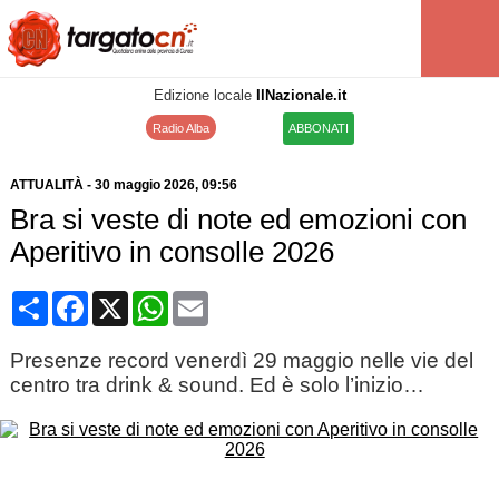
Edizione locale
IlNazionale.it
Radio Alba
ABBONATI
ATTUALITÀ
-
30 maggio 2026
, 09:56
Bra si veste di note ed emozioni con
Aperitivo in consolle 2026
Condividi
Facebook
X
WhatsApp
Email
Presenze record venerdì 29 maggio nelle vie del
centro tra drink & sound. Ed è solo l’inizio…