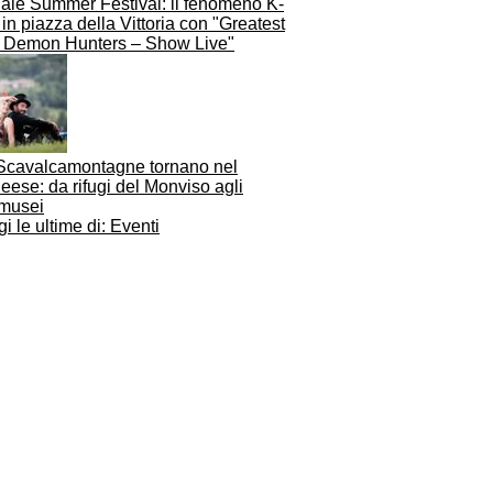
iale Summer Festival: il fenomeno K-
in piazza della Vittoria con "Greatest
s Demon Hunters – Show Live"
 Scavalcamontagne tornano nel
ese: da rifugi del Monviso agli
musei
i le ultime di: Eventi