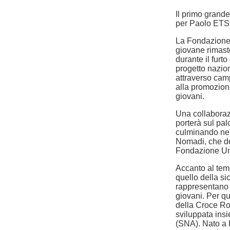
Il primo grande
per Paolo ETS, 
La Fondazione 
giovane rimast
durante il furt
progetto nazio
attraverso camp
alla promozione
giovani.
Una collaboraz
porterà sul pal
culminando nell
Nomadi, che des
Fondazione Un
Accanto al tema
quello della si
rappresentano a
giovani. Per q
della Croce Ros
sviluppata ins
(SNA). Nato a L