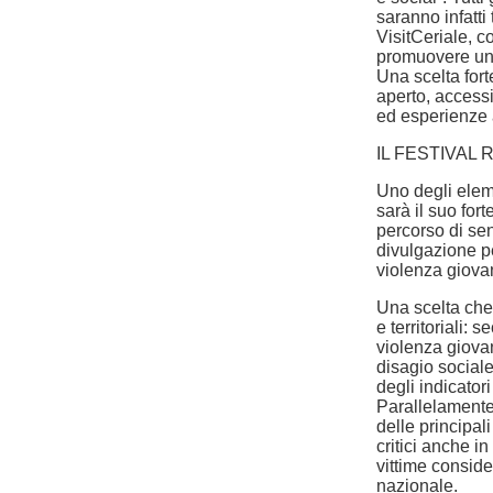
saranno infatti
VisitCeriale, c
promuovere un’
Una scelta fort
aperto, accessi
ed esperienze a
IL FESTIVAL
Uno degli ele
sarà il suo for
percorso di sen
divulgazione p
violenza giovan
Una scelta che
e territoriali: 
violenza giovan
disagio sociale
degli indicatori
Parallelamente,
delle principal
critici anche i
vittime conside
nazionale.