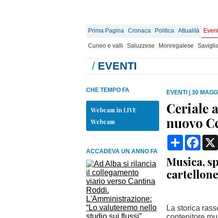
Prima Pagina
Cronaca
Politica
Attualità
Event
Cuneo e valli
Saluzzese
Monregalese
Savigli
/
EVENTI
CHE TEMPO FA
EVENTI
|
30 MAGGI
Ceriale a
Webcam in LIVE
nuovo Ce
Webcam
Condividi
Face
ACCADEVA UN ANNO FA
Musica, sp
cartellone
La storica rass
contenitore mul