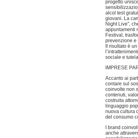
progetto unisc
sensibilizzazion
alcol test gratu
giovani. La cam
Night Live”, ch
appuntamenti mu
Festival, trasf
prevenzione e 
Il risultato è u
l’intrattenimen
sociale e tutel
IMPRESE PA
Accanto ai par
contare sul sost
coinvolte non s
contenuti, valo
costruita attor
linguaggio popo
nuova cultura d
del consumo c
I brand coinvol
anche attraver