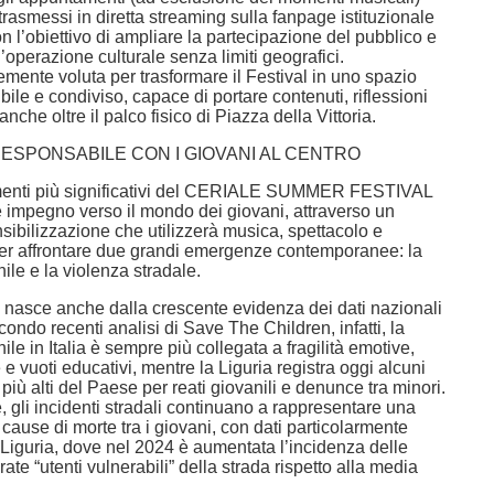
 trasmessi in diretta streaming sulla fanpage istituzionale
on l’obiettivo di ampliare la partecipazione del pubblico e
operazione culturale senza limiti geografici.
emente voluta per trasformare il Festival in uno spazio
bile e condiviso, capace di portare contenuti, riflessioni
nche oltre il palco fisico di Piazza della Vittoria.
 RESPONSABILE CON I GIOVANI AL CENTRO
menti più significativi del CERIALE SUMMER FESTIVAL
te impegno verso il mondo dei giovani, attraverso un
sibilizzazione che utilizzerà musica, spettacolo e
er affrontare due grandi emergenze contemporanee: la
ile e la violenza stradale.
 nasce anche dalla crescente evidenza dei dati nazionali
secondo recenti analisi di Save The Children, infatti, la
ile in Italia è sempre più collegata a fragilità emotive,
 e vuoti educativi, mentre la Liguria registra oggi alcuni
 più alti del Paese per reati giovanili e denunce tra minori.
 gli incidenti stradali continuano a rappresentare una
i cause di morte tra i giovani, con dati particolarmente
n Liguria, dove nel 2024 è aumentata l’incidenza delle
rate “utenti vulnerabili” della strada rispetto alla media