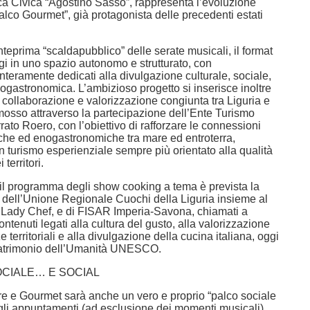
eca Civica “Agostino Sasso”, rappresenta l’evoluzione
alco Gourmet”, già protagonista delle precedenti estati
eprima “scaldapubblico” delle serate musicali, il format
gi in uno spazio autonomo e strutturato, con
teramente dedicati alla divulgazione culturale, sociale,
nogastronomica. L’ambizioso progetto si inserisce inoltre
 collaborazione e valorizzazione congiunta tra Liguria e
osso attraverso la partecipazione dell’Ente Turismo
to Roero, con l’obiettivo di rafforzare le connessioni
stiche ed enogastronomiche tra mare ed entroterra,
 turismo esperienziale sempre più orientato alla qualità
 territori.
 il programma degli show cooking a tema è prevista la
 dell’Unione Regionale Cuochi della Liguria insieme al
e Lady Chef, e di FISAR Imperia-Savona, chiamati a
ontenuti legati alla cultura del gusto, alla valorizzazione
 territoriali e alla divulgazione della cucina italiana, oggi
Patrimonio dell’Umanità UNESCO.
CIALE… E SOCIAL
ore e Gourmet sarà anche un vero e proprio “palco sociale
i gli appuntamenti (ad esclusione dei momenti musicali)