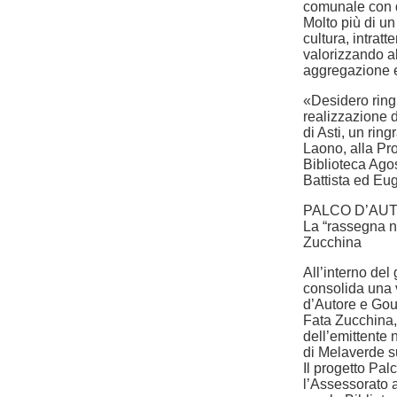
comunale con d
Molto più di un
cultura, intrat
valorizzando al
aggregazione e 
«Desidero ringr
realizzazione 
di Asti, un ri
Laono, alla Pro
Biblioteca Ago
Battista ed Eu
PALCO D’AU
La “rassegna n
Zucchina
All’interno d
consolida una v
d’Autore e Gou
Fata Zucchina, 
dell’emittente 
di Melaverde s
Il progetto Pal
l’Assessorato 