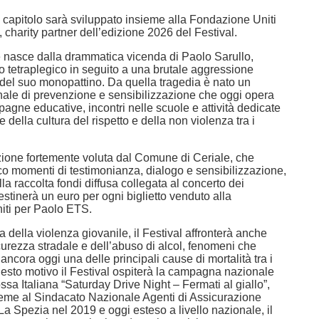
 capitolo sarà sviluppato insieme alla Fondazione Uniti
charity partner dell’edizione 2026 del Festival.
nasce dalla drammatica vicenda di Paolo Sarullo,
o tetraplegico in seguito a una brutale aggressione
o del suo monopattino. Da quella tragedia è nato un
nale di prevenzione e sensibilizzazione che oggi opera
agne educative, incontri nelle scuole e attività dedicate
 della cultura del rispetto e della non violenza tra i
ione fortemente voluta dal Comune di Ceriale, che
co momenti di testimonianza, dialogo e sensibilizzazione,
a raccolta fondi diffusa collegata al concerto dei
tinerà un euro per ogni biglietto venduto alla
iti per Paolo ETS.
 della violenza giovanile, il Festival affronterà anche
curezza stradale e dell’abuso di alcol, fenomeni che
ncora oggi una delle principali cause di mortalità tra i
uesto motivo il Festival ospiterà la campagna nazionale
sa Italiana “Saturday Drive Night – Fermati al giallo”,
ieme al Sindacato Nazionale Agenti di Assicurazione
a Spezia nel 2019 e oggi esteso a livello nazionale, il