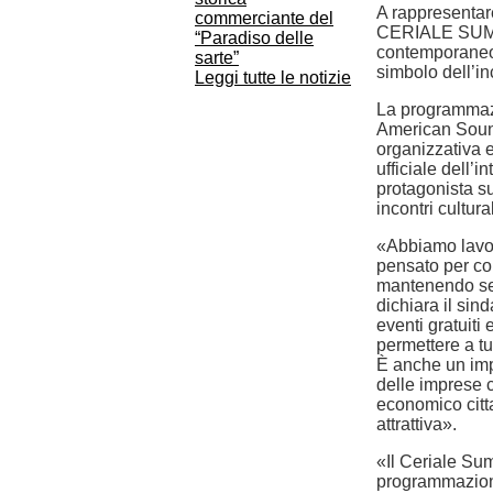
A rappresentare
commerciante del
CERIALE SUMME
“Paradiso delle
contemporaneo 
sarte”
simbolo dell’in
Leggi tutte le notizie
La programmazio
American Sound
organizzativa 
ufficiale dell’
protagonista su
incontri cultur
«Abbiamo lavor
pensato per coi
mantenendo semp
dichiara il sin
eventi gratuit
permettere a tu
È anche un impo
delle imprese co
economico citt
attrattiva».
«Il Ceriale Su
programmazione