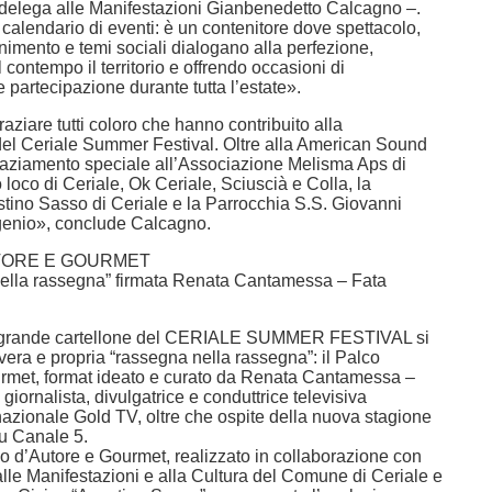
elega alle Manifestazioni Gianbenedetto Calcagno –.
 calendario di eventi: è un contenitore dove spettacolo,
tenimento e temi sociali dialogano alla perfezione,
 contempo il territorio e offrendo occasioni di
partecipazione durante tutta l’estate».
aziare tutti coloro che hanno contribuito alla
del Ceriale Summer Festival. Oltre alla American Sound
ngraziamento speciale all’Associazione Melisma Aps di
 loco di Ceriale, Ok Ceriale, Sciuscià e Colla, la
stino Sasso di Ceriale e la Parrocchia S.S. Giovanni
genio», conclude Calcagno.
TORE E GOURMET
ella rassegna” firmata Renata Cantamessa – Fata
el grande cartellone del CERIALE SUMMER FESTIVAL si
era e propria “rassegna nella rassegna”: il Palco
rmet, format ideato e curato da Renata Cantamessa –
giornalista, divulgatrice e conduttrice televisiva
nazionale Gold TV, oltre che ospite della nuova stagione
u Canale 5.
co d’Autore e Gourmet, realizzato in collaborazione con
alle Manifestazioni e alla Cultura del Comune di Ceriale e