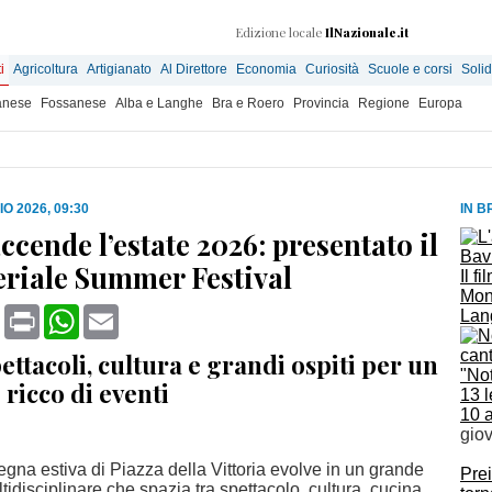
Edizione locale
IlNazionale.it
i
Agricoltura
Artigianato
Al Direttore
Economia
Curiosità
Scuole e corsi
Solid
anese
Fossanese
Alba e Langhe
Bra e Roero
Provincia
Regione
Europa
O 2026, 09:30
IN B
ccende l’estate 2026: presentato il
riale Summer Festival
Il f
Mona
book
X
Print
WhatsApp
Email
Lang
ettacoli, cultura e grandi ospiti per un
"Not
 ricco di eventi
13 l
10 
gio
egna estiva di Piazza della Vittoria evolve in un grande
Prei
tidisciplinare che spazia tra spettacolo, cultura, cucina,