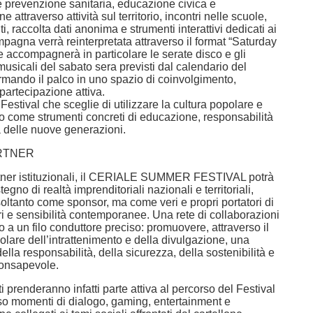
e prevenzione sanitaria, educazione civica e
e attraverso attività sul territorio, incontri nelle scuole,
iti, raccolta dati anonima e strumenti interattivi dedicati ai
pagna verrà reinterpretata attraverso il format “Saturday
e accompagnerà in particolare le serate disco e gli
sicali del sabato sera previsti dal calendario del
ormando il palco in uno spazio di coinvolgimento,
partecipazione attiva.
n Festival che sceglie di utilizzare la cultura popolare e
to come strumenti concreti di educazione, responsabilità
a delle nuove generazioni.
RTNER
tner istituzionali, il CERIALE SUMMER FESTIVAL potrà
egno di realtà imprenditoriali nazionali e territoriali,
oltanto come sponsor, ma come veri e propri portatori di
ri e sensibilità contemporanee. Una rete di collaborazioni
no a un filo conduttore preciso: promuovere, attraverso il
lare dell’intrattenimento e della divulgazione, una
ella responsabilità, della sicurezza, della sostenibilità e
onsapevole.
ti prenderanno infatti parte attiva al percorso del Festival
so momenti di dialogo, gaming, entertainment e