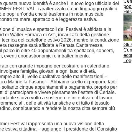
Cer
 questa nuova identità è anche il nuovo logo ufficiale del
pop 
R FESTIVAL, caratterizzato da un linguaggio grafico
Hit
e pop: un’onda che si trasforma in nota musicale,
contro tra mare, spettacolo e leggerezza estiva.
ne di musica e spettacoli del Festival è affidata alla
 di Walter Fornaca di Asti, incaricata della gestione
e tecnica del cartellone estivo 2026, mentre la conduzione
Gli
intera rassegna sarà affidata a Renata Cantamessa,
Cune
l palco in oltre 40 appuntamenti tra spettacoli, concerti,
eco
ali, eventi enogastronomici e intrattenimento.
Legg
ato con grande impegno per costruire un calendario
nvolgere famiglie, giovani e ogni fascia di età,
re alto il livello qualitativo delle manifestazioni –
daco Marinella Fasano –. Abbiamo scelto di proporre tanti
i e soltanto cinque appuntamenti a pagamento, proprio per
tti di partecipare e vivere pienamente l’estate di Ceriale.
rtante sforzo volto a sostenere e incentivare il lavoro
mmerciali, delle attività turistiche e di tutto il tessuto
adino, contribuendo a rendere la nostra città sempre più
mmer Festival rappresenta una nuova visione della
 estiva cittadina – aggiunge il presidente del Consiglio