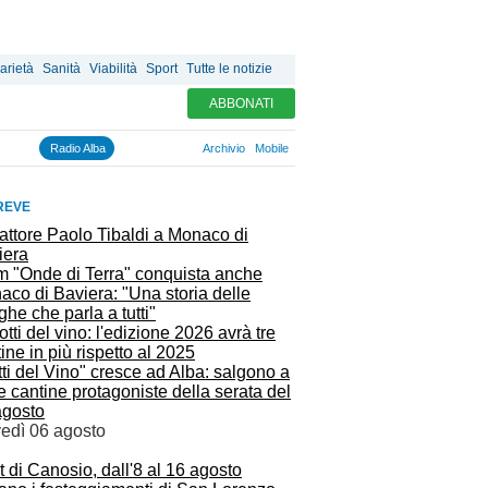
arietà
Sanità
Viabilità
Sport
Tutte le notizie
ABBONATI
Radio Alba
Archivio
Mobile
REVE
ilm "Onde di Terra" conquista anche
co di Baviera: "Una storia delle
he che parla a tutti"
ti del Vino" cresce ad Alba: salgono a
e cantine protagoniste della serata del
agosto
vedì 06 agosto
t di Canosio, dall'8 al 16 agosto