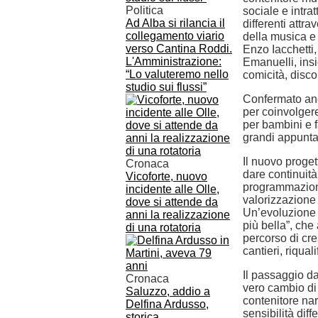
Politica
sociale e intra
Ad Alba si rilancia il
differenti attr
collegamento viario
della musica e
verso Cantina Roddi.
Enzo Iacchetti
L'Amministrazione:
Emanuelli, insi
“Lo valuteremo nello
comicità, disco
studio sui flussi”
Confermato anch
per coinvolgere 
per bambini e fa
grandi appunta
Il nuovo proget
Cronaca
dare continuità
Vicoforte, nuovo
programmazione
incidente alle Olle,
valorizzazione c
dove si attende da
Un’evoluzione c
anni la realizzazione
più bella”, ch
di una rotatoria
percorso di cre
cantieri, riqua
Il passaggio da
Cronaca
vero cambio di
Saluzzo, addio a
contenitore nar
Delfina Ardusso,
sensibilità diffe
storica