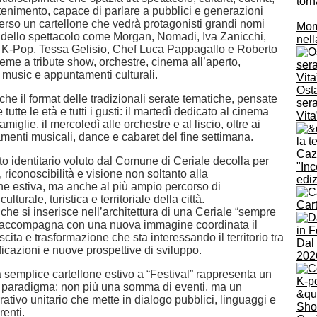
torn
ttenimento, capace di parlare a pubblici e generazioni
averso un cartellone che vedrà protagonisti grandi nomi
Momb
 dello spettacolo come Morgan, Nomadi, Iva Zanicchi,
nell
, K-Pop, Tessa Gelisio, Chef Luca Pappagallo e Roberto
eme a tribute show, orchestre, cinema all’aperto,
 music e appuntamenti culturali.
Osta
e il format delle tradizionali serate tematiche, pensate
sera
tutte le età e tutti i gusti: il martedì dedicato al cinema
Vita
miglie, il mercoledì alle orchestre e al liscio, oltre ai
menti musicali, dance e cabaret del fine settimana.
to identitario voluto dal Comune di Ceriale decolla per
"Inc
, riconoscibilità e visione non soltanto alla
edi
 estiva, ma anche al più ampio percorso di
ulturale, turistica e territoriale della città.
Car
he si inserisce nell’architettura di una Ceriale “sempre
e accompagna con una nuova immagine coordinata il
scita e trasformazione che sta interessando il territorio tra
Dal 
lificazioni e nuove prospettive di sviluppo.
202
 semplice cartellone estivo a “Festival” rappresenta un
 paradigma: non più una somma di eventi, ma un
rativo unitario che mette in dialogo pubblici, linguaggi e
renti.