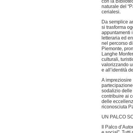
con la Bibliot
naturale del “P
cerialesi.
Da semplice ant
si trasforma og
appuntamenti in
letteraria ed e
nel percorso di
Piemonte, prom
Langhe Monferra
culturali, turi
valorizzando un
e all’identità dei
A impreziosire
partecipazione
sodalizio dell
contribuire ai c
delle eccellenze
riconosciuta 
UN PALCO SO
Il Palco d’Aut
e social”. Tutt