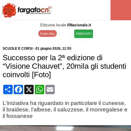
Edizione locale
IlNazionale.it
Radio Alba
ABBONATI
SCUOLE E CORSI
-
01 giugno 2026
, 11:55
Successo per la 2ª edizione di
“Visione Chauvet”, 20mila gli studenti
coinvolti [Foto]
Condividi
Facebook
X
WhatsApp
Email
L'iniziativa ha riguardato in particolare il cuneese,
il braidese, l’albese, il saluzzese, il monregalese e
il fossanese