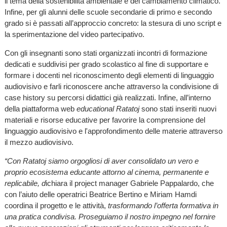
il tema della sostenibilità ambientale e del cambiamento climatico.
Infine, per gli alunni delle scuole secondarie di primo e secondo
grado si è passati all’approccio concreto: la stesura di uno script e
la sperimentazione del video partecipativo.
Con gli insegnanti sono stati organizzati incontri di formazione
dedicati e suddivisi per grado scolastico al fine di supportare e
formare i docenti nel riconoscimento degli elementi di linguaggio
audiovisivo e farli riconoscere anche attraverso la condivisione di
case history su percorsi didattici già realizzati. Infine, all’interno
della piattaforma web
educational
Ratatoj
sono stati inseriti nuovi
materiali e risorse educative per favorire la comprensione del
linguaggio audiovisivo e l'approfondimento delle materie attraverso
il mezzo audiovisivo.
“Con Ratatoj siamo orgogliosi di aver consolidato un vero e
proprio ecosistema educante attorno al cinema, permanente e
replicabile, d
ichiara il project manager Gabriele Pappalardo, che
con l’aiuto delle operatrici Beatrice Bertino e Miriam Hamdi
coordina il progetto e le attività,
trasformando l’offerta formativa in
una pratica condivisa. Proseguiamo il nostro impegno nel fornire