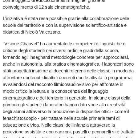
come oggetto di educazione all’immagine, grazie al
coinvolgimento di 12 sale cinematografiche.
L’iniziativa è stata resa possibile grazie alla collaborazione delle
scuole del territorio e con la supervisione scientifico-artistica e
didattica di Nicolò Valenzano.
“Visione Chauvet” ha aumentato le competenze linguistiche e
critiche degli studenti nei diversi ordini e gradi della scuola,
fornendo agli insegnanti metodologie concrete per approcciarsi,
anche in autonomia, alla pratica cinematografica. I laboratori sono
stati progettati insieme ai docenti referenti delle classi, in modo da
affrontare contenuti didattici coerenti con le attività in programma
avvalendosi del racconto filmico/audiovisivo per affrontare in
modo critico la lettura e la conoscenza del linguaggio
cinematografico e del territorio in generale. In alcune classi della
primaria gli studenti i laboratori hanno dato voce alla creatività
degli alunni attraverso la produzione di dispositivi ottici - come il
fenachistoscopio - per trattare nelle scuole primarie temi di
educazione civica. Nelle classi dell’infanzia attraverso la
proiezione assistita e con canzoni, pastelli e pennarelli si è trattato