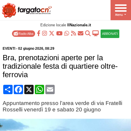
Edizione locale
IlNazionale.it
Radio Alba
ABBONATI
EVENTI
-
02 giugno 2026
, 08:29
Bra, prenotazioni aperte per la
tradizionale festa di quartiere oltre-
ferrovia
Condividi
Facebook
X
WhatsApp
Email
Appuntamento presso l’area verde di via Fratelli
Rosselli venerdì 19 e sabato 20 giugno