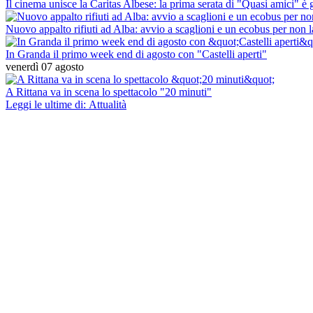
Il cinema unisce la Caritas Albese: la prima serata di "Quasi amici" è
Nuovo appalto rifiuti ad Alba: avvio a scaglioni e un ecobus per non l
In Granda il primo week end di agosto con "Castelli aperti"
venerdì 07 agosto
A Rittana va in scena lo spettacolo "20 minuti"
Leggi le ultime di: Attualità