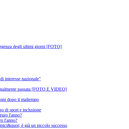
mergenza degli ultimi giorni [FOTO]
di interesse nazionale"
 è finalmente passata [FOTO E VIDEO]
danni dopo il maltempo
o di sport e inclusione
ro l'anno?