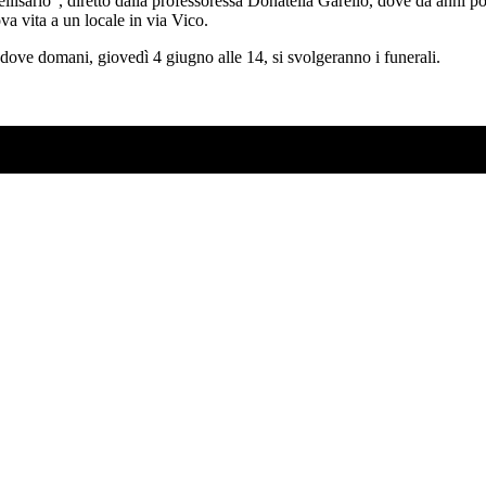
llisario”, diretto dalla professoressa Donatella Garello, dove da anni porta
a vita a un locale in via Vico.
 dove domani, giovedì 4 giugno alle 14, si svolgeranno i funerali.
SO AD AGOSTO?