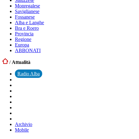
Saluzzese
Monregalese
Saviglianese
Fossanese
Alba e Langhe
Bra e Roero
Provincia
Regione
Europa
ABBONATI
/
Attualità
Radio Alba
Archivio
Mobile