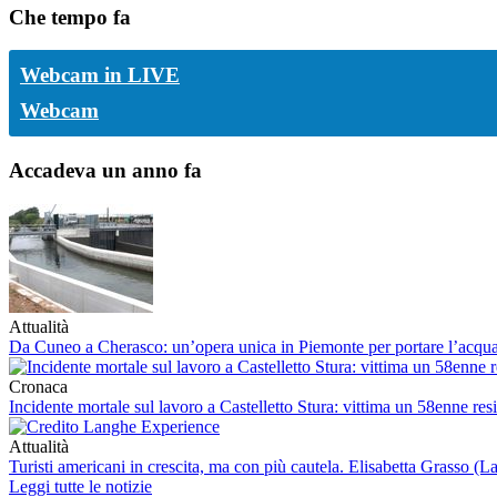
Che tempo fa
Webcam in LIVE
Webcam
Accadeva un anno fa
Attualità
Da Cuneo a Cherasco: un’opera unica in Piemonte per portare l’acq
Cronaca
Incidente mortale sul lavoro a Castelletto Stura: vittima un 58enne re
Attualità
Turisti americani in crescita, ma con più cautela. Elisabetta Grasso (La
Leggi tutte le notizie