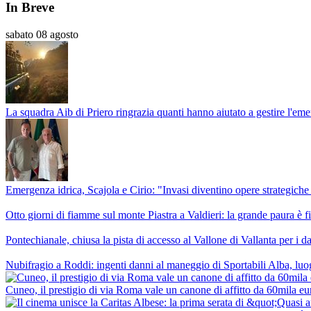
In Breve
sabato 08 agosto
La squadra Aib di Priero ringrazia quanti hanno aiutato a gestire l'e
Emergenza idrica, Scajola e Cirio: "Invasi diventino opere strategiche 
Otto giorni di fiamme sul monte Piastra a Valdieri: la grande paura
Pontechianale, chiusa la pista di accesso al Vallone di Vallanta per i 
Nubifragio a Roddi: ingenti danni al maneggio di Sportabili Alba, luog
Cuneo, il prestigio di via Roma vale un canone di affitto da 60mila eu