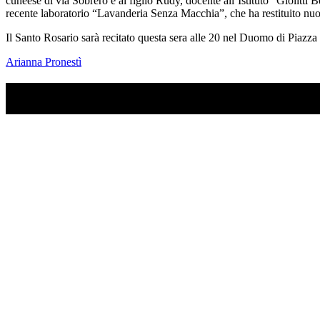
cuneese di via Sobrero e al figlio Rudy, docente all’Istituto “Giolitti Be
recente laboratorio “Lavanderia Senza Macchia”, che ha restituito nuov
Il Santo Rosario sarà recitato questa sera alle 20 nel Duomo di Piazza
Arianna Pronestì
TI RICORDI COSA È SUCCESSO L’ANNO SCOR
Ascolta il podcast con le notizie da non dimenticare