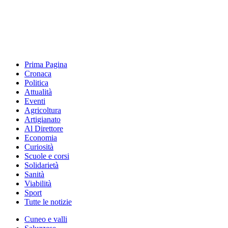
Prima Pagina
Cronaca
Politica
Attualità
Eventi
Agricoltura
Artigianato
Al Direttore
Economia
Curiosità
Scuole e corsi
Solidarietà
Sanità
Viabilità
Sport
Tutte le notizie
Cuneo e valli