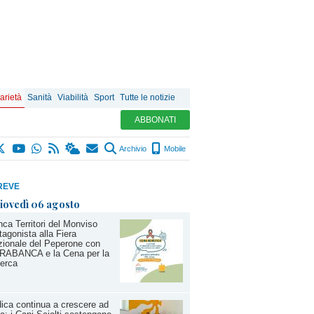
arietà
Sanità
Viabilità
Sport
Tutte le notizie
ABBONATI
Archivio
Mobile
REVE
iovedì 06 agosto
ca Territori del Monviso
tagonista alla Fiera
ionale del Peperone con
RABANCA e la Cena per la
erca
ica continua a crescere ad