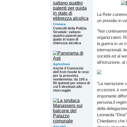
La Rete cuneese 
un presidio in v
Cronaca
Controlli della Polizia
"Noi continuerem
Stradale: saltano
quattro patenti per
organizzatori. Ri
guida in stato di
ebbrezza alcolica
la guerra in un m
internazionali, l
società ed al wel
all’istruzione, a
Agricoltura
Anche il Consorzio
dell'Asti rivede le rese
per la prossima
vendemmia: da 100 a
"La narrazione c
90 quintali per ettaro di
cui 5 destinati allo
eccezioni, è semp
stoccaggio
importante diffo
persona.Il regim
della delegazio
Leonarda “Dina” 
Chiediamo che il 
Attualità