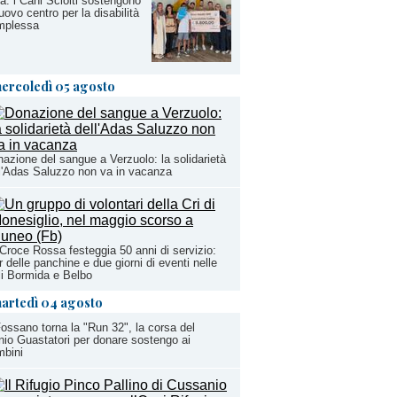
a: i Cani Sciolti sostengono
nuovo centro per la disabilità
mplessa
ercoledì 05 agosto
azione del sangue a Verzuolo: la solidarietà
l'Adas Saluzzo non va in vacanza
Croce Rossa festeggia 50 anni di servizio:
r delle panchine e due giorni di eventi nelle
li Bormida e Belbo
artedì 04 agosto
ossano torna la "Run 32", la corsa del
io Guastatori per donare sostengo ai
mbini