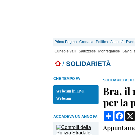
Prima Pagina
Cronaca
Politica
Attualità
Event
Cuneo e valli
Saluzzese
Monregalese
Savigli
/
SOLIDARIETÀ
CHE TEMPO FA
SOLIDARIETÀ
|
03
Bra, il
Webcam in LIVE
Webcam
per la 
Condividi
Face
ACCADEVA UN ANNO FA
Appuntament