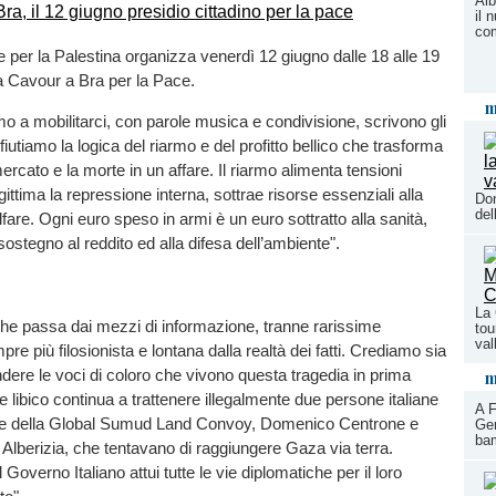
Alb
il 
co
per la Palestina organizza venerdì 12 giugno dalle 18 alle 19
ia Cavour a Bra per la Pace.
m
o a mobilitarci, con parole musica e condivisione, scrivono gli
fiutiamo la logica del riarmo e del profitto bellico che trasforma
ercato e la morte in un affare. Il riarmo alimenta tensioni
egittima la repressione interna, sottrae risorse essenziali alla
Don
del
fare. Ogni euro speso in armi è un euro sottratto alla sanità,
l sostegno al reddito ed alla difesa dell’ambiente".
La 
he passa dai mezzi di informazione, tranne rarissime
tou
val
re più filosionista e lontana dalla realtà dei fatti. Crediamo sia
ndere le voci di coloro che vivono questa tragedia in prima
m
e libico continua a trattenere illegalmente due persone italiane
A F
ne della Global Sumud Land Convoy, Domenico Centrone e
Gen
ba
Alberizia, che tentavano di raggiungere Gaza via terra.
Governo Italiano attui tutte le vie diplomatiche per il loro