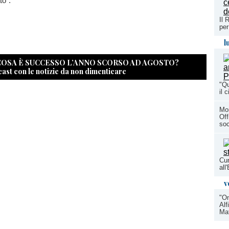
to".
Il 
per
l
 COSA È SUCCESSO L’ANNO SCORSO AD AGOSTO?
cast con le notizie da non dimenticare
"Qu
il 
Mon
Off
soc
Cun
al
v
"On
Alf
Mat