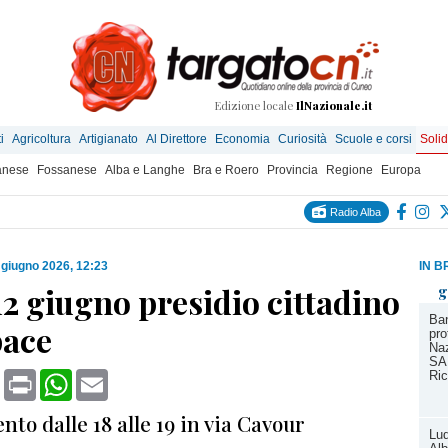
Edizione locale
IlNazionale.it
i
Agricoltura
Artigianato
Al Direttore
Economia
Curiosità
Scuole e corsi
Solid
anese
Fossanese
Alba e Langhe
Bra e Roero
Provincia
Regione
Europa
Radio Alba
 giugno 2026, 12:23
IN B
 12 giugno presidio cittadino
g
Ban
pace
pro
Naz
SA
book
X
Print
WhatsApp
Email
Ric
o dalle 18 alle 19 in via Cavour
Lud