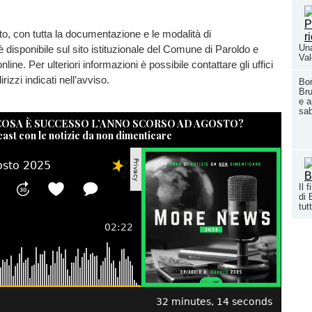
o, con tutta la documentazione e le modalità di
Una
è disponibile sul sito istituzionale del Comune di Paroldo e
Val
online. Per ulteriori informazioni è possibile contattare gli uffici
rizzi indicati nell’avviso.
Bo
Bru
e a
sab
 COSA È SUCCESSO L’ANNO SCORSO AD AGOSTO?
cast con le notizie da non dimenticare
Il 
di 
tutt