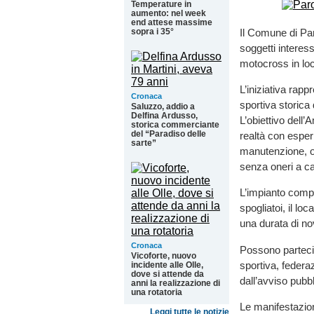
Temperature in
aumento: nel week
end attese massime
sopra i 35°
Il Comune di Par
soggetti interes
motocross in lo
L’iniziativa rap
Cronaca
sportiva storica 
Saluzzo, addio a
Delfina Ardusso,
L’obiettivo dell
storica commerciante
del “Paradiso delle
realtà con esper
sarte”
manutenzione, or
senza oneri a c
L’impianto compr
spogliatoi, il l
una durata di no
Cronaca
Possono partecip
Vicoforte, nuovo
sportiva, federaz
incidente alle Olle,
dove si attende da
dall’avviso pubbl
anni la realizzazione di
una rotatoria
Le manifestazion
Leggi tutte le notizie