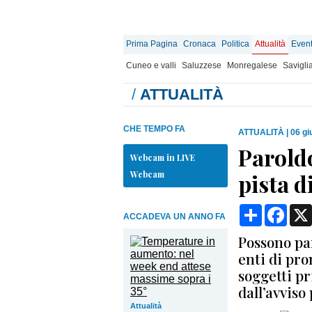
Prima Pagina
Cronaca
Politica
Attualità
Event
Cuneo e valli
Saluzzese
Monregalese
Savigli
/
ATTUALITÀ
CHE TEMPO FA
ATTUALITÀ
|
06 gi
Paroldo
Webcam in LIVE
Webcam
pista d
Condividi
Face
ACCADEVA UN ANNO FA
Possono par
enti di pro
soggetti pr
dall’avviso
Attualità