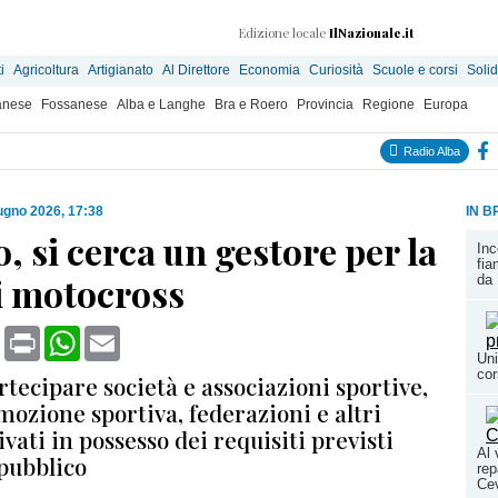
Edizione locale
IlNazionale.it
i
Agricoltura
Artigianato
Al Direttore
Economia
Curiosità
Scuole e corsi
Solid
anese
Fossanese
Alba e Langhe
Bra e Roero
Provincia
Regione
Europa
Radio Alba
ugno 2026, 17:38
IN B
, si cerca un gestore per la
Inc
fia
i motocross
da 
book
X
Print
WhatsApp
Email
Uni
cor
tecipare società e associazioni sportive,
mozione sportiva, federazioni e altri
ivati in possesso dei requisiti previsti
Al 
 pubblico
rep
Cev