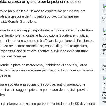
oldo ha pubblicato un avviso esplorativo per individuare
sati alla gestione dell’impianto sportivo comunale per
Tre
calità Ronchi-Gamellona.
Cun
presenta un passaggio importante per valorizzare una struttura
del territorio e rafforzarne la vocazione sportiva e turistica.
’Amministrazione comunale è affidare la gestione dell’impianto a
ienza nel settore motoristico, capaci di garantire apertura,
Sos
fin
ganizzazione di attività sportive e sviluppo della struttura
di 
arico del Comune.
ende la pista da motocross, i fabbricati di servizio, l’area
Inc
la 
ocale bar-magazzino e le aree parcheggio. La concessione avrà
ve anni.
are società e associazioni sportive, enti di promozione
ioni e altri soggetti privati in possesso dei requisiti previsti
ico.
Sic
res
reg
i di interesse dovranno pervenire entro le ore 12.00 di venerdì