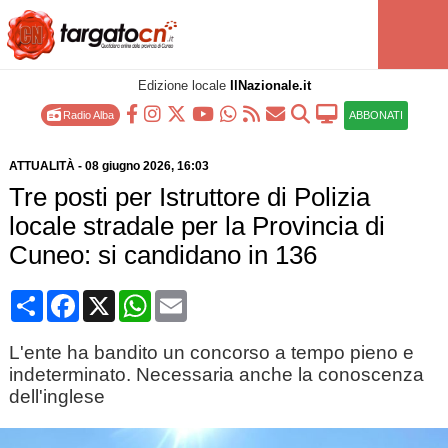
Edizione locale
IlNazionale.it
Radio Alba
ABBONATI
ATTUALITÀ
-
08 giugno 2026
, 16:03
Tre posti per Istruttore di Polizia
locale stradale per la Provincia di
Cuneo: si candidano in 136
Condividi
Facebook
X
WhatsApp
Email
L'ente ha bandito un concorso a tempo pieno e
indeterminato. Necessaria anche la conoscenza
dell'inglese