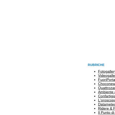
RUBRICHE
Fotogaller
Videogalle
FuoriPort
Choconew
Quattroz
Ambiente 
Confartigi
L'oroscop
Datamete
Ridere & 
Il Punto d