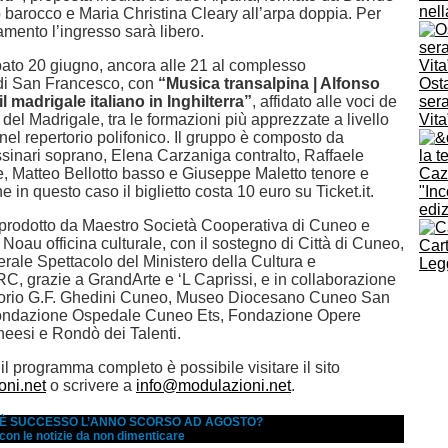
nell
o barocco e Maria Christina Cleary all’arpa doppia. Per
mento l’ingresso sarà libero.
bato 20 giugno, ancora alle 21 al complesso
i San Francesco, con
“Musica transalpina | Alfonso
Osta
l madrigale italiano in Inghilterra”
, affidato alle voci de
sera
el Madrigale, tra le formazioni più apprezzate a livello
Vita
nel repertorio polifonico. Il gruppo è composto da
inari soprano, Elena Carzaniga contralto, Raffaele
e, Matteo Bellotto basso e Giuseppe Maletto tenore e
e in questo caso il biglietto costa 10 euro su Ticket.it.
"Inc
edi
prodotto da Maestro Società Cooperativa di Cuneo e
Noau officina culturale, con il sostegno di Città di Cuneo,
Car
rale Spettacolo del Ministero della Cultura e
Legg
, grazie a GrandArte e ‘L Caprissi, e in collaborazione
orio G.F. Ghedini Cuneo, Museo Diocesano Cuneo San
ondazione Ospedale Cuneo Ets, Fondazione Opere
esi e Rondò dei Talenti.
il programma completo è possibile visitare il sito
ni.net
o scrivere a
info@modulazioni.net
.
A È SUCCESSO L’ANNO SCORSO AD AGOSTO?
 con le notizie da non dimenticare