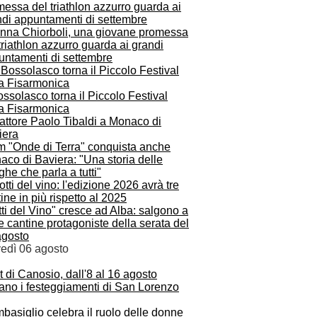
anna Chiorboli, una giovane promessa
triathlon azzurro guarda ai grandi
untamenti di settembre
ssolasco torna il Piccolo Festival
la Fisarmonica
ilm "Onde di Terra" conquista anche
co di Baviera: "Una storia delle
he che parla a tutti"
ti del Vino" cresce ad Alba: salgono a
e cantine protagoniste della serata del
agosto
vedì 06 agosto
t di Canosio, dall'8 al 16 agosto
ano i festeggiamenti di San Lorenzo
asiglio celebra il ruolo delle donne