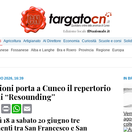
Edizione locale
IlNazionale.it
i
Agricoltura
Artigianato
Al Direttore
Economia
Curiosità
Scuole e corsi
Solid
anese
Fossanese
Alba e Langhe
Bra e Roero
Provincia
Regione
Europa
O 2026, 16:39
IN B
oni porta a Cuneo il repertorio
di “Resounding”
book
X
Print
WhatsApp
Email
Vern
 18 a sabato 20 giugno tre
agos
colt
nti tra San Francesco e San