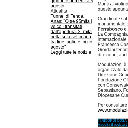
Monti al violin
questo appunta
Attualità
Tunnel di Tenda,
Gran finale sa
Anas: "Oltre 95mila i
monumentale d
veicoli transitati
Ferrabosco e i
dall'apertura, 21mila
La Compagnia d
nella sola settimana
internazionale 
tra fine luglio e inizio
Francesca Cass
agosto"
Giordani tenor
Leggi tutte le notizie
direzione; anch
Modulazioni è 
organizzato da 
Direzione Gene
Fondazione CRC
con Conservat
Sebastiano, F
Diocesane Cune
Per consultare 
www.modulazio
TI RICORDI COS
Ascolta il podcast