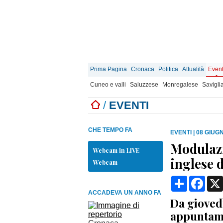
Prima Pagina
Cronaca
Politica
Attualità
Event
Cuneo e valli
Saluzzese
Monregalese
Savigli
/
EVENTI
CHE TEMPO FA
EVENTI
|
08 GIUGN
Modulazi
Webcam in LIVE
inglese 
Webcam
Condividi
Face
ACCADEVA UN ANNO FA
Da giovedì
appuntame