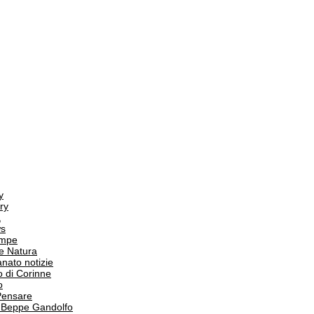
y
ry
a
s
ampe
e Natura
anato notizie
o di Corinne
o
Pensare
i Beppe Gandolfo