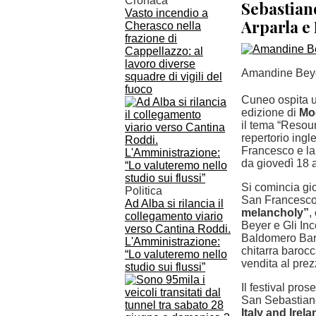
Cronaca
Sebastian
Vasto incendio a
Arparla e
Cherasco nella
frazione di
Cappellazzo: al
lavoro diverse
Amandine Beyer
squadre di vigili del
fuoco
Cuneo ospita u
edizione di
Mo
il tema “Resou
repertorio ing
Francesco e la
da giovedì 18 
Si comincia gi
Politica
San Francesco,
Ad Alba si rilancia il
melancholy”
,
collegamento viario
Beyer e Gli In
verso Cantina Roddi.
Baldomero Barc
L'Amministrazione:
chitarra barocc
“Lo valuteremo nello
vendita al prez
studio sui flussi”
Il festival pro
San Sebastian
Italy and Irel