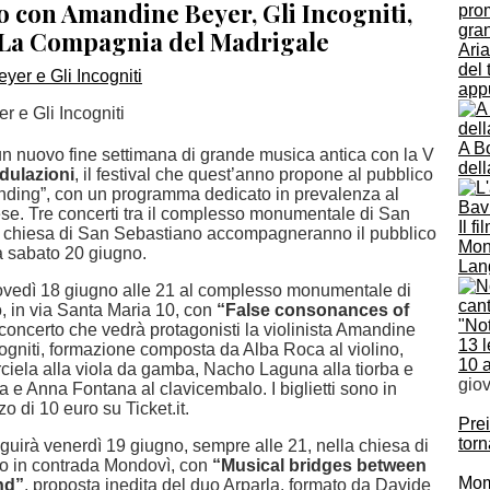
o con Amandine Beyer, Gli Incogniti,
 La Compagnia del Madrigale
Ari
del 
app
 e Gli Incogniti
A Bo
n nuovo fine settimana di grande musica antica con la V
del
dulazioni
, il festival che quest’anno propone al pubblico
nding”, con un programma dedicato in prevalenza al
lese. Tre concerti tra il complesso monumentale di San
Il f
 chiesa di San Sebastiano accompagneranno il pubblico
Mona
a sabato 20 giugno.
Lang
ovedì 18 giugno alle 21 al complesso monumentale di
 in via Santa Maria 10, con
“False consonances of
"Not
 concerto che vedrà protagonisti la violinista Amandine
13 l
cogniti, formazione composta da Alba Roca al violino,
10 
iela alla viola da gamba, Nacho Laguna alla tiorba e
gio
a e Anna Fontana al clavicembalo. I biglietti sono in
zo di 10 euro su Ticket.it.
Prei
torn
seguirà venerdì 19 giugno, sempre alle 21, nella chiesa di
o in contrada Mondovì, con
“Musical bridges between
Momb
and”
, proposta inedita del duo Arparla, formato da Davide