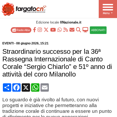
Edizione locale
IlNazionale.it
Radio Alba
ABBONATI
EVENTI
-
08 giugno 2026
, 15:21
Straordinario successo per la 36ª
Rassegna Internazionale di Canto
Corale “Sergio Chiarlo” e 51º anno di
attività del coro Milanollo
Condividi
Facebook
X
WhatsApp
Email
Lo sguardo è già rivolto al futuro, con nuovi
progetti e iniziative che permetteranno alla
tradizione corale di continuare a essere un punto
di riferimento per le nuove generazioni