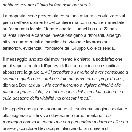
debbano restare di fatto isolate nelle ore serali».
La proposta viene presentata come una misura a costo zero sul
piano dell’avanzamento del cantiere ma con ricadute immediate
sull’economia locale. "Tenere aperto il tunnel fino alle 23 non
rallenta i lavori e darebbe invece ossigeno a ristoranti, alberghi,
attività commerciali e famiglie che vivono e lavorano sul
territorio», evidenzia il fondatore del Gruppo Colle di Tenda.
Il messaggio lanciato dal movimento è chiaro: la soddisfazione
per il superamento dell’ipotesi della canna unica non significa
abbassare la guardia.
«Ci prendiamo il merito di aver contribuito a
sventare quello che sarebbe stato un grave errore progettuale
-,
dichiara Bevilacqua -.
Ma continueremo a vigilare affinché alle
parole seguano i fatti, sia sul recupero della vecchia galleria sia
sulla gestione della viabilità nei prossimi mesi".
Un appello che guarda soprattutto all’imminente stagione estiva e
alle esigenze di chi vive e lavora nelle aree montane.
"La
montagna non va in vacanza e non può andare a dormire alle otto
di sera"
, conclude Bevilacqua, rilanciando la richiesta di