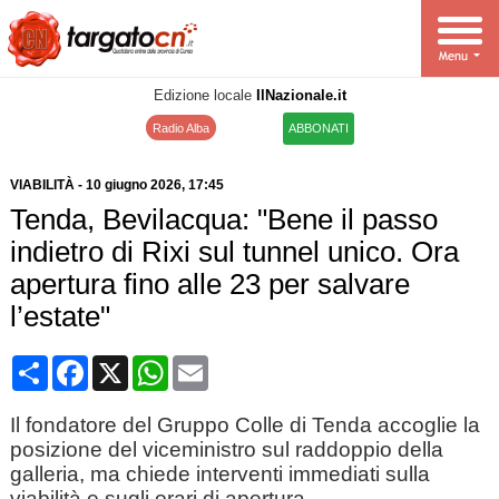
Edizione locale
IlNazionale.it
Radio Alba
ABBONATI
VIABILITÀ
-
10 giugno 2026
, 17:45
Tenda, Bevilacqua: "Bene il passo
indietro di Rixi sul tunnel unico. Ora
apertura fino alle 23 per salvare
l’estate"
Condividi
Facebook
X
WhatsApp
Email
Il fondatore del Gruppo Colle di Tenda accoglie la
posizione del viceministro sul raddoppio della
galleria, ma chiede interventi immediati sulla
viabilità e sugli orari di apertura