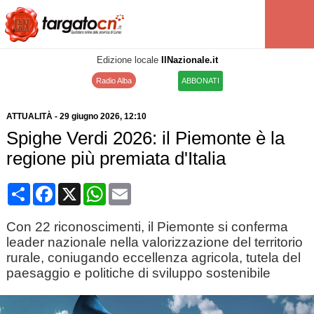
Edizione locale
IlNazionale.it
Radio Alba
ABBONATI
ATTUALITÀ
-
29 giugno 2026
, 12:10
Spighe Verdi 2026: il Piemonte è la
regione più premiata d'Italia
Condividi
Facebook
X
WhatsApp
Email
Con 22 riconoscimenti, il Piemonte si conferma
leader nazionale nella valorizzazione del territorio
rurale, coniugando eccellenza agricola, tutela del
paesaggio e politiche di sviluppo sostenibile