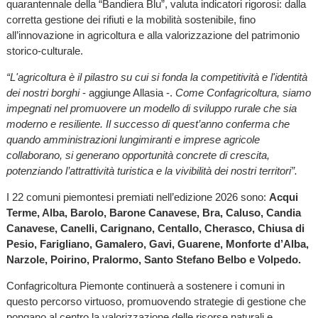
quarantennale della “Bandiera Blu”, valuta indicatori rigorosi: dalla
corretta gestione dei rifiuti e la mobilità sostenibile, fino
all’innovazione in agricoltura e alla valorizzazione del patrimonio
storico-culturale.
“L'agricoltura è il pilastro su cui si fonda la competitività e l'identità
dei nostri borghi
- aggiunge Allasia -.
Come Confagricoltura, siamo
impegnati nel promuovere un modello di sviluppo rurale che sia
moderno e resiliente. Il successo di quest’anno conferma che
quando amministrazioni lungimiranti e imprese agricole
collaborano, si generano opportunità concrete di crescita,
potenziando l’attrattività turistica e la vivibilità dei nostri territori”.
I 22 comuni piemontesi premiati nell’edizione 2026 sono:
Acqui
Terme, Alba, Barolo, Barone Canavese, Bra, Caluso, Candia
Canavese, Canelli, Carignano, Centallo, Cherasco, Chiusa di
Pesio, Farigliano, Gamalero, Gavi, Guarene, Monforte d’Alba,
Narzole, Poirino, Pralormo, Santo Stefano Belbo e Volpedo.
Confagricoltura Piemonte continuerà a sostenere i comuni in
questo percorso virtuoso, promuovendo strategie di gestione che
pongano al centro la valorizzazione delle risorse naturali e