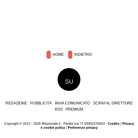
HOME
INDIETRO
SU
REDAZIONE
PUBBLICITÀ
INVIA COMUNICATO
SCRIVI AL DIRETTORE
RSS
PREMIUM
Copyright © 2013 - 2026 IlNazionale.it - Partita Iva: IT 03401570043 -
Credits
|
Privacy
e cookie policy
|
Preferenze privacy