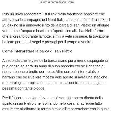
In foto la barca di san Pietro
Può un uovo raccontare il futuro? Nella tradizione popolare che
attraversa le campagne del Nord Italia la risposta è sì. Tra il 28 e il
29 giugno si à rinnovato il rito della barca di san Pietro: un albume
versato nell’acqua e lasciato all’aperto fino all’alba. Nelle forme
che si creano durante la notte, simili a vele sospese, la tradizione
ha letto per secoli segni e presagi per il tempo a venire.
Come interpretare la barca di san Pietro
A seconda che le vele della barca siano più o meno dispiegate si
può capire se sarà un anno di buon raccolto e/o se il destino ci
riserva buone o brutte sorprese. Altre correnti interpretative
narrano che se il veliero mostra vele aperte si avrà una stagione
meteorologica propizia con tanto sole, al contrario una stagione
pessima con tante piogge.
Per il folklore popolare, invece, ciò sarebbe opera diretta dello
spirito di san Pietro che, soffiando nella caraffa, avrebbe fatto
assumere all’albume la forma simile all’imbarcazione con la quale