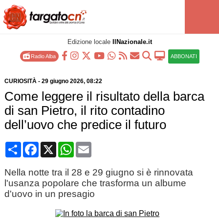
Edizione locale
IlNazionale.it
Radio Alba
ABBONATI
CURIOSITÀ
-
29 giugno 2026
, 08:22
Come leggere il risultato della barca
di san Pietro, il rito contadino
dell’uovo che predice il futuro
Condividi
Facebook
X
WhatsApp
Email
Nella notte tra il 28 e 29 giugno si è rinnovata
l'usanza popolare che trasforma un albume
d'uovo in un presagio