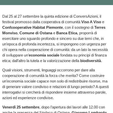
Dal 25 al 27 settembre la quinta edizione di ConversAzioni, il
festival promosso dalla cooperativa di comunità
Viso A Viso
e
Confcooperative Habitat Piemonte
, con il sostegno di
Terres
Monviso
,
Comune di Ostana
e
Banca Etica
, proporrà di
esercitare uno sguardo profondo e sincero su due temi che, in
un’epoca di profonda incertezza, si impongono con urgenza per
chi opera nella cooperazione di comunità: da un lato la necessità
di sviluppare un’
economia sociale
fondata su principi di finanza
etica; dall’altro la tutela e la valorizzazione della
biodiversità
.
Quali visioni, strumenti, linguaggi occorrono per dare alla
cooperazione di comunità la forza che merita? Come costruire
un’economia sociale capace non solo di redistribuire risorse, ma
di generare valore condiviso e relazioni di lungo periodo? A questi
interrogativi si cercherà di rispondere insieme attraverso parole,
azioni ed esperienze condivise.
Venerdì 25 settembre
, dopo l’apertura dei lavori alle 12.00 con
anche la presenza del Sindaco di Ostana,
Giacomo Lombardo
,