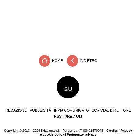
HOME
INDIETRO
SU
REDAZIONE
PUBBLICITÀ
INVIA COMUNICATO
SCRIVI AL DIRETTORE
RSS
PREMIUM
Copyright © 2013 - 2026 IlNazionale.it - Partita Iva: IT 03401570043 -
Credits
|
Privacy
e cookie policy
|
Preferenze privacy