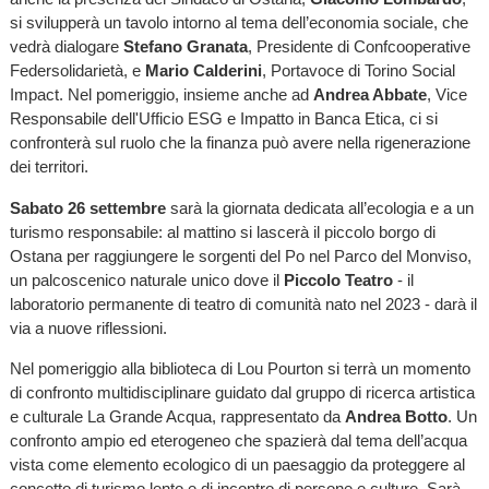
si svilupperà un tavolo intorno al tema dell’economia sociale, che
vedrà dialogare
Stefano Granata
, Presidente di Confcooperative
Federsolidarietà, e
Mario Calderini
, Portavoce di Torino Social
Impact. Nel pomeriggio, insieme anche ad
Andrea Abbate
, Vice
Responsabile dell'Ufficio ESG e Impatto in Banca Etica, ci si
confronterà sul ruolo che la finanza può avere nella rigenerazione
dei territori.
Sabato 26 settembre
sarà la giornata dedicata all’ecologia e a un
turismo responsabile: al mattino si lascerà il piccolo borgo di
Ostana per raggiungere le sorgenti del Po nel Parco del Monviso,
un palcoscenico naturale unico dove il
Piccolo Teatro
- il
laboratorio permanente di teatro di comunità nato nel 2023 - darà il
via a nuove riflessioni.
Nel pomeriggio alla biblioteca di Lou Pourton si terrà un momento
di confronto multidisciplinare guidato dal gruppo di ricerca artistica
e culturale La Grande Acqua, rappresentato da
Andrea Botto
. Un
confronto ampio ed eterogeneo che spazierà dal tema dell’acqua
vista come elemento ecologico di un paesaggio da proteggere al
concetto di turismo lento e di incontro di persone e culture. Sarà