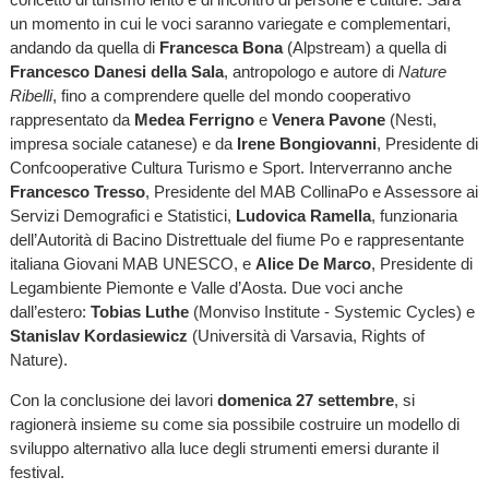
un momento in cui le voci saranno variegate e complementari,
andando da quella di
Francesca Bona
(Alpstream) a quella di
Francesco Danesi della Sala
, antropologo e autore di
Nature
Ribelli
, fino a comprendere quelle del mondo cooperativo
rappresentato da
Medea Ferrigno
e
Venera Pavone
(Nesti,
impresa sociale catanese) e da
Irene Bongiovanni
, Presidente di
Confcooperative Cultura Turismo e Sport. Interverranno anche
Francesco Tresso
, Presidente del MAB CollinaPo e Assessore ai
Servizi Demografici e Statistici,
Ludovica Ramella
, funzionaria
dell’Autorità di Bacino Distrettuale del fiume Po e rappresentante
italiana Giovani MAB UNESCO, e
Alice De Marco
, Presidente di
Legambiente Piemonte e Valle d’Aosta. Due voci anche
dall’estero:
Tobias Luthe
(Monviso Institute - Systemic Cycles) e
Stanislav Kordasiewicz
(Università di Varsavia, Rights of
Nature).
Con la conclusione dei lavori
domenica 27 settembre
, si
ragionerà insieme su come sia possibile costruire un modello di
sviluppo alternativo alla luce degli strumenti emersi durante il
festival.