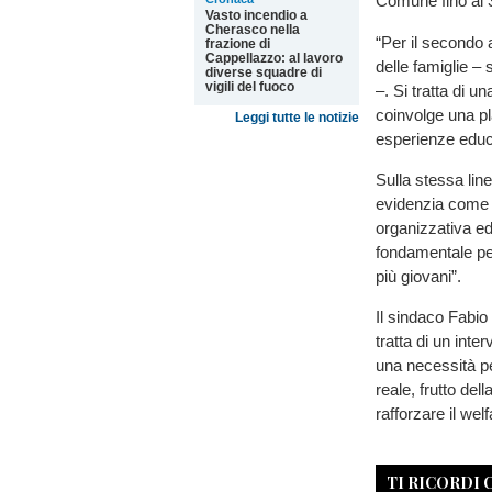
Comune fino al 
Vasto incendio a
Cherasco nella
“Per il secondo 
frazione di
Cappellazzo: al lavoro
delle famiglie – 
diverse squadre di
vigili del fuoco
–. Si tratta di u
coinvolge una pl
Leggi tutte le notizie
esperienze educat
Sulla stessa line
evidenzia come i
organizzativa ed
fondamentale pe
più giovani”.
Il sindaco Fabio M
tratta di un inter
una necessità p
reale, frutto dell
rafforzare il welf
TI RICORDI