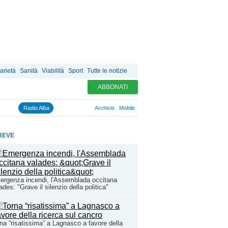
arietà
Sanità
Viabilità
Sport
Tutte le notizie
ABBONATI
Radio Alba
Archivio
Mobile
REVE
rgenza incendi, l'Assemblada occitana
ades: "Grave il silenzio della politica"
na “risatissima” a Lagnasco a favore della