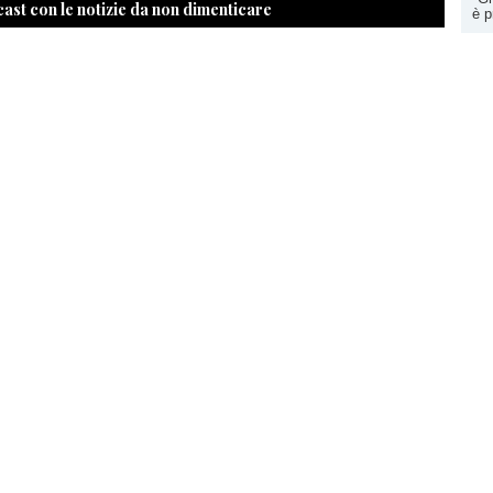
cast con le notizie da non dimenticare
è p