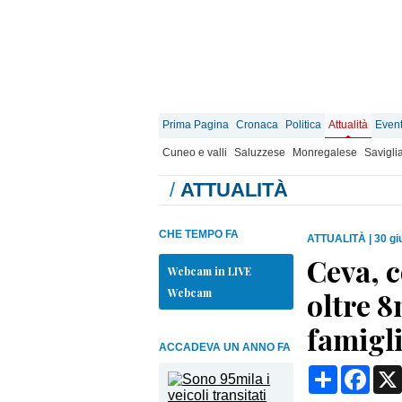
Prima Pagina
Cronaca
Politica
Attualità
Event
Cuneo e valli
Saluzzese
Monregalese
Savigli
/
ATTUALITÀ
CHE TEMPO FA
ATTUALITÀ
|
30 gi
Ceva, c
Webcam in LIVE
Webcam
oltre 8
famigl
ACCADEVA UN ANNO FA
Condividi
Face