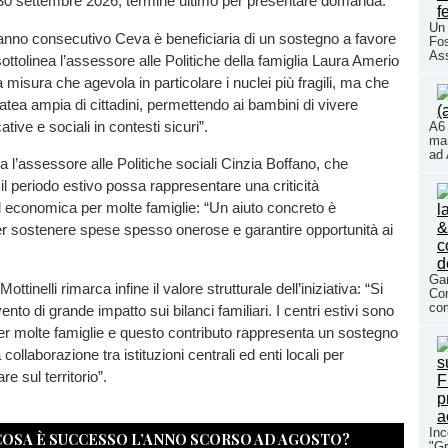
30 settembre 2026, termine ultimo per presentare domanda.
Un 
anno consecutivo Ceva è beneficiaria di un sostegno a favore
Fos
As
sottolinea l’assessore alle Politiche della famiglia Laura Amerio
na misura che agevola in particolare i nuclei più fragili, ma che
atea ampia di cittadini, permettendo ai bambini di vivere
ive e sociali in contesti sicuri”.
A6 
mar
ad 
a l’assessore alle Politiche sociali Cinzia Boffano, che
l periodo estivo possa rappresentare una criticità
 economica per molte famiglie: “Un aiuto concreto è
r sostenere spese spesso onerose e garantire opportunità ai
Gar
ottinelli rimarca infine il valore strutturale dell’iniziativa: “Si
Con
com
vento di grande impatto sui bilanci familiari. I centri estivi sono
er molte famiglie e questo contributo rappresenta un sostegno
a collaborazione tra istituzioni centrali ed enti locali per
are sul territorio”.
Inc
 COSA È SUCCESSO L’ANNO SCORSO AD AGOSTO?
"Gr