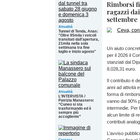
Rimborsi fi
ragazzi dai
settembre
Attualità
Tunnel di Tenda, Anas:
"Oltre 95mila i veicoli
transitati dall'apertura,
21mila nella sola
settimana tra fine
Un aiuto concreto
luglio e inizio agosto"
per il 2026 il C
stanziati dal Dip
8.028,31 euro.
Il contributo è de
anni ad attività 
Attualità
forma di rimbors
L'INTERVISTA /
Patrizia Manassero:
vanno dal 90% pe
“Cuneo si sta
intermedie. Per l
trasformando ed è
sempre più
alcun limite di r
accogliente”
contributi analog
L’avviso pubblico
Cronaca