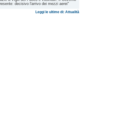
resente: decisivo l'arrivo dei mezzi aerei"
Leggi le ultime di: Attualità