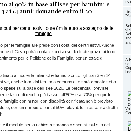
ric
no al 90% in base all’Isee per bambini e
 3 ai 14 anni: domande entro il 30
Bro
"A 
Sal
vis
Bol
and
ant
 per le famiglie alle prese con i costi dei centri estivi. Anche
omune di Ceva potrà contare su risorse dedicate grazie ai fondi
artimento per le Politiche della Famiglia, per un totale di
A F
est
Cap
l’a
stinato ai nuclei familiari che hanno iscritto figli tra i 3 e i 14
estive, anche fuori dal territorio comunale, e sarà erogato sotto
o spese sulla base dell’Isee 2026. Le percentuali previste
r le fasce di reddito più basse, all’80% e al 70% per quelle
e famiglie con minori con disabilità certificata non è previsto
eddito, con un rimborso pari al 50%, elevabile in assenza di altri
Val
Co
hi.
 e il modulo per la richiesta saranno disponibili sul sito del