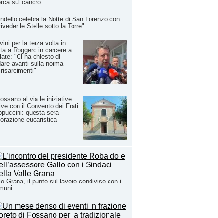
erca sul cancro
ndello celebra la Notte di San Lorenzo con
riveder le Stelle sotto la Torre"
vini per la terza volta in
ita a Roggero in carcere a
late: "Ci ha chiesto di
are avanti sulla norma
irisarcimenti"
ossano al via le iniziative
ive con il Convento dei Frati
puccini: questa sera
dorazione eucaristica
le Grana, il punto sul lavoro condiviso con i
muni