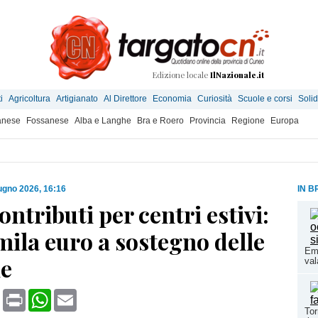
Edizione locale
IlNazionale.it
i
Agricoltura
Artigianato
Al Direttore
Economia
Curiosità
Scuole e corsi
Solid
anese
Fossanese
Alba e Langhe
Bra e Roero
Provincia
Regione
Europa
ugno 2026, 16:16
IN B
ontributi per centri estivi:
mila euro a sostegno delle
Eme
ie
val
book
X
Print
WhatsApp
Email
Tor