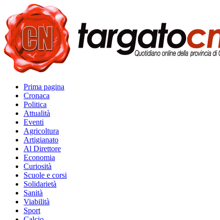
Prima pagina
Cronaca
Politica
Attualità
Eventi
Agricoltura
Artigianato
Al Direttore
Economia
Curiosità
Scuole e corsi
Solidarietà
Sanità
Viabilità
Sport
Calcio