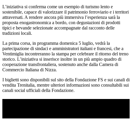
L’iniziativa si conferma come un esempio di turismo lento e
sostenibile, capace di valorizzare il patrimonio ferroviario e i territori
attraversati. A rendere ancora più immersiva l’esperienza sarà la
proposta enogastronomica a bordo, con degustazioni di prodotti
tipici e bevande selezionate accompagnate dal racconto delle
tradizioni locali.
La prima corsa, in programma domenica 5 luglio, vedrà la
partecipazione di sindaci e amministratori italiani e francesi, che a
Ventimiglia incontreranno la stampa per celebrare il ritorno del treno
storico. L’iniziativa si inserisce inoltre in un più ampio quadro di
cooperazione transfrontaliera, sostenuto anche dalla Camera di
Commercio Italiana di Nizza.
I biglietti sono disponibili sul sito della Fondazione FS e sui canali di
vendita Trenitalia, mentre ulteriori informazioni sono consultabili sui
canali social ufficiali della Fondazione.
TI RICORDI COSA È SUCCESSO L’ANNO
SCORSO AD AGOSTO?
Ascolta il podcast con le notizie da non dimenticare