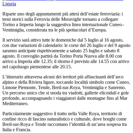
Riparte uno degli appuntamenti più attesi dell’estate ferroviaria: i
treni storici sulla Ferrovia delle Meraviglie tornano a collegare
Torino a Imperia lungo la suggestiva linea internazionale Cuneo–
Ventimiglia, considerata tra le più spettacolari d’Europa.
Il servizio sarà attivo tutte le domeniche dal 5 luglio al 16 agosto,
con due variazioni di calendario: le corse del 26 luglio e del 9 agosto
saranno anticipate rispettivamente a sabato 25 luglio e sabato 8
agosto. Il convoglio partirà da Torino Porta Nuova alle 8.00 con
arrivo a Imperia alle 12.35; il ritorno è previsto alle 14.55 con arrivo
nel capoluogo piemontese alle 20.15.
L’itinerario attraversa alcuni dei territori più affascinanti dell’arco
alpino e della Riviera ligure, toccando località simbolo come Cuneo,
Limone Piemonte, Tende, Breil-sur-Roya, Ventimiglia e Sanremo.
Un percorso unico che si snoda tra viadotti, gallerie elicoidali e gole
profonde, accompagnando i viaggiatori dalle montagne fino al Mar
Mediterraneo.
Particolarmente suggestivo il tratto nella Valle Roya, territorio di
confine ricco di fascino naturalistico e culturale, dove borghi come
Breil-sur-Roya e Tende raccontano l’identità di un’area sospesa tra
Italia e Francia.