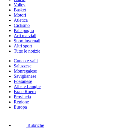
Volley
Basket
Motori
Atletica
Ciclismo
Pallapugno
Arti marziali
Sport invernali
Altri sport
Tutte le notizie
Cuneo e valli
Saluzzese
Monregalese
Saviglianese
Fossanese
Alba e Langhe
Bra e Roero
Provincia
Regione
Europa
Rubriche