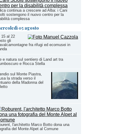
ica continua a crescere ad Alba: i Cani
olti sostengono il nuovo centro per la
abilità complessa
ercoledì 05 agosto
 15 al 22
sto gli
valcamontagne fra rifugi ed ecomusei in
anda
e e natura sul sentiero di Land art tra
umboscuro e Rocca Stella
endio sul Monte Piastra,
usa la strada verso il
tuario della Madonna del
letto
urent, l'architetto Marco Botto dona una
ografia del Monte Alpet al Comune