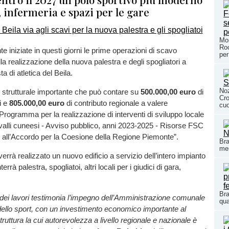
, infermeria e spazi per le gare
Mor
Roc
e iniziate in questi giorni le prime operazioni di scavo
per
la realizzazione della nuova palestra e degli spogliatori a
ta di atletica del Beila.
Noz
 strutturale importante che può contare su
500.000,00 euro
di
Cro
i e
805.000,00 euro
di contributo regionale a valere
cuo
 Programma per la realizzazione di interventi di sviluppo locale
le valli cuneesi - Avviso pubblico, anni 2023-2025 - Risorse FSC
i all’Accordo per la Coesione della Regione Piemonte”.
Bra
mem
verrà realizzato un nuovo edificio a servizio dell’intero impianto
rrà palestra, spogliatoi, altri locali per i giudici di gara,
Bra
ale dei lavori testimonia l’impegno dell’Amministrazione comunale
qua
ello sport, con un investimento economico importante al
truttura la cui autorevolezza a livello regionale e nazionale è