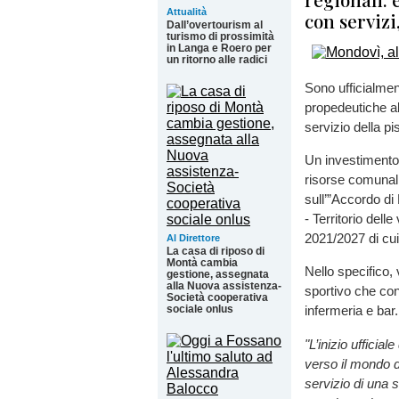
Attualità
con servizi
Dall’overtourism al
turismo di prossimità
in Langa e Roero per
un ritorno alle radici
Sono ufficialment
propedeutiche al
servizio della pis
Un investimento
risorse comunal
sull’”Accordo di
- Territorio del
2021/2027 di cu
Al Direttore
La casa di riposo di
Montà cambia
Nello specifico, 
gestione, assegnata
alla Nuova assistenza-
sportivo che conte
Società cooperativa
sociale onlus
infermeria e bar.
"L’inizio uffici
verso il mondo d
servizio di una s