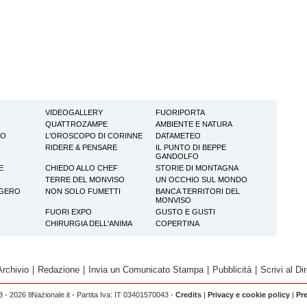
VIDEOGALLERY
FUORIPORTA
QUATTROZAMPE
AMBIENTE E NATURA
TO
L'OROSCOPO DI CORINNE
DATAMETEO
RIDERE & PENSARE
IL PUNTO DI BEPPE
GANDOLFO
E
CHIEDO ALLO CHEF
STORIE DI MONTAGNA
TERRE DEL MONVISO
UN OCCHIO SUL MONDO
GGERO
NON SOLO FUMETTI
BANCA TERRITORI DEL
MONVISO
FUORI EXPO
GUSTO E GUSTI
CHIRURGIA DELL'ANIMA
COPERTINA
Archivio
|
Redazione
|
Invia un Comunicato Stampa
|
Pubblicità
|
Scrivi al Dir
 - 2026 IlNazionale.it - Partita Iva: IT 03401570043 -
Credits
|
Privacy e cookie policy
|
Pr