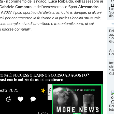
a -
il commento del sindaco,
Luca Robaldo
, dell’assessore ai
Gabriele Campora
,
e dell’assessore allo Sport
Alessandro
Lud
 il 2027 il polo sportivo del Beila si arricchirà, dunque, di alcuni
Sci
dis
i per accrescerne la fruizione e la professionalità strutturale,
m
nto complessivo di un milione e trecentomila euro, di cui
i risorse comunali".
Dal
ago
Sca
Gr
Art
Co
Inc
chi
San
Col
 COSA È SUCCESSO L’ANNO SCORSO AD AGOSTO?
cast con le notizie da non dimenticare
Rob
fot