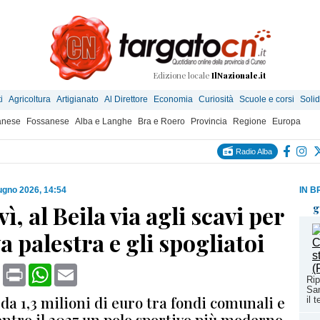
Edizione locale
IlNazionale.it
i
Agricoltura
Artigianato
Al Direttore
Economia
Curiosità
Scuole e corsi
Solid
anese
Fossanese
Alba e Langhe
Bra e Roero
Provincia
Regione
Europa
Radio Alba
ugno 2026, 14:54
IN B
, al Beila via agli scavi per
g
a palestra e gli spogliatoi
book
X
Print
WhatsApp
Email
Rip
Sam
da 1,3 milioni di euro tra fondi comunali e
il 
entro il 2027 un polo sportivo più moderno