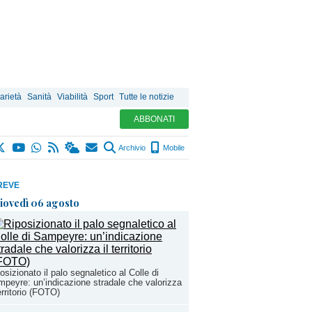
arietà
Sanità
Viabilità
Sport
Tutte le notizie
ABBONATI
Archivio
Mobile
REVE
iovedì 06 agosto
osizionato il palo segnaletico al Colle di
peyre: un’indicazione stradale che valorizza
territorio (FOTO)