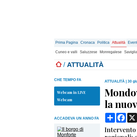
Prima Pagina
Cronaca
Politica
Attualità
Event
Cuneo e valli
Saluzzese
Monregalese
Savigli
/
ATTUALITÀ
CHE TEMPO FA
ATTUALITÀ
|
30 gi
Mondovì
Webcam in LIVE
Webcam
la nuov
Condividi
Face
ACCADEVA UN ANNO FA
Intervento 
regionali: 