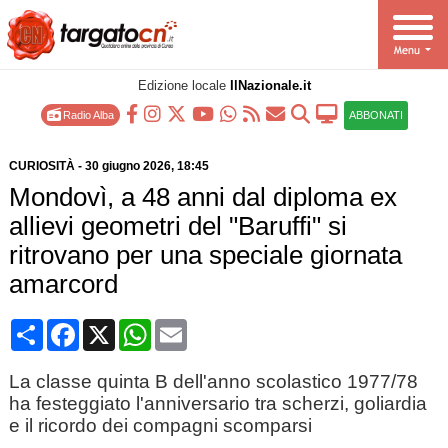
Edizione locale
IlNazionale.it
Radio Alba
ABBONATI
CURIOSITÀ
-
30 giugno 2026
, 18:45
Mondovì, a 48 anni dal diploma ex
allievi geometri del "Baruffi" si
ritrovano per una speciale giornata
amarcord
Condividi
Facebook
X
WhatsApp
Email
La classe quinta B dell'anno scolastico 1977/78
ha festeggiato l'anniversario tra scherzi, goliardia
e il ricordo dei compagni scomparsi