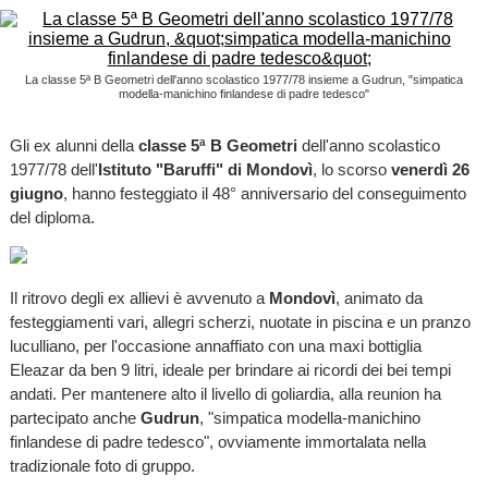
La classe 5ª B Geometri dell'anno scolastico 1977/78 insieme a Gudrun, "simpatica
modella-manichino finlandese di padre tedesco"
Gli ex alunni della
classe 5ª B Geometri
dell'anno scolastico
1977/78 dell'
Istituto "Baruffi" di Mondovì
, lo scorso
venerdì 26
giugno
, hanno festeggiato il 48° anniversario del conseguimento
del diploma.
Il ritrovo degli ex allievi è avvenuto a
Mondovì
, animato da
festeggiamenti vari, allegri scherzi, nuotate in piscina e un pranzo
luculliano, per l'occasione annaffiato con una maxi bottiglia
Eleazar da ben 9 litri, ideale per brindare ai ricordi dei bei tempi
andati. Per mantenere alto il livello di goliardia, alla reunion ha
partecipato anche
Gudrun
, "simpatica modella-manichino
finlandese di padre tedesco", ovviamente immortalata nella
tradizionale foto di gruppo.