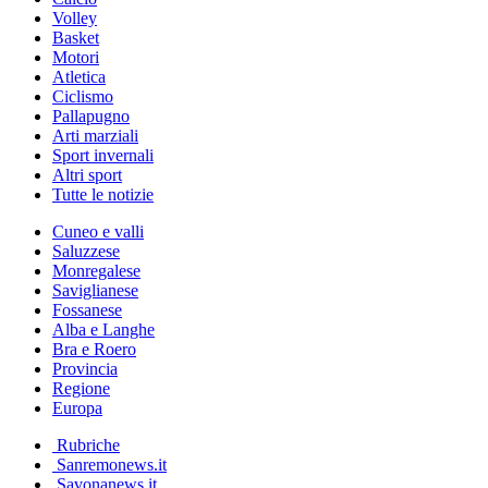
Volley
Basket
Motori
Atletica
Ciclismo
Pallapugno
Arti marziali
Sport invernali
Altri sport
Tutte le notizie
Cuneo e valli
Saluzzese
Monregalese
Saviglianese
Fossanese
Alba e Langhe
Bra e Roero
Provincia
Regione
Europa
Rubriche
Sanremonews.it
Savonanews.it