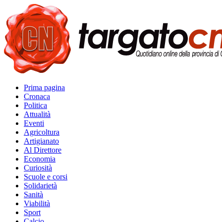
Prima pagina
Cronaca
Politica
Attualità
Eventi
Agricoltura
Artigianato
Al Direttore
Economia
Curiosità
Scuole e corsi
Solidarietà
Sanità
Viabilità
Sport
Calcio