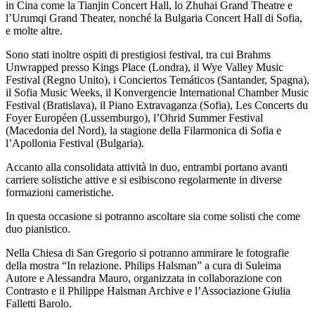
in Cina come la Tianjin Concert Hall, lo Zhuhai Grand Theatre e
l’Urumqi Grand Theater, nonché la Bulgaria Concert Hall di Sofia,
e molte altre.
Sono stati inoltre ospiti di prestigiosi festival, tra cui Brahms
Unwrapped presso Kings Place (Londra), il Wye Valley Music
Festival (Regno Unito), i Conciertos Temáticos (Santander, Spagna),
il Sofia Music Weeks, il Konvergencie International Chamber Music
Festival (Bratislava), il Piano Extravaganza (Sofia), Les Concerts du
Foyer Européen (Lussemburgo), l’Ohrid Summer Festival
(Macedonia del Nord), la stagione della Filarmonica di Sofia e
l’Apollonia Festival (Bulgaria).
Accanto alla consolidata attività in duo, entrambi portano avanti
carriere solistiche attive e si esibiscono regolarmente in diverse
formazioni cameristiche.
In questa occasione si potranno ascoltare sia come solisti che come
duo pianistico.
Nella Chiesa di San Gregorio si potranno ammirare le fotografie
della mostra “In relazione. Philips Halsman” a cura di Suleima
Autore e Alessandra Mauro, organizzata in collaborazione con
Contrasto e il Philippe Halsman Archive e l’Associazione Giulia
Falletti Barolo.