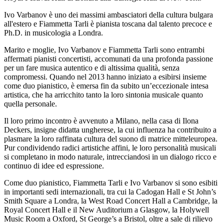
Ivo Varbanov è uno dei massimi ambasciatori della cultura bulgara
all'estero e Fiammetta Tarli è pianista toscana dal talento precoce e
Ph.D. in musicologia a Londra.
Marito e moglie, Ivo Varbanov e Fiammetta Tarli sono entrambi
affermati pianisti concertisti, accomunati da una profonda passione
per un fare musica autentico e di altissima qualità, senza
compromessi. Quando nel 2013 hanno iniziato a esibirsi insieme
come duo pianistico, è emersa fin da subito un’eccezionale intesa
artistica, che ha arricchito tanto la loro sintonia musicale quanto
quella personale.
Il loro primo incontro è avvenuto a Milano, nella casa di Ilona
Deckers, insigne didatta ungherese, la cui influenza ha contribuito a
plasmare la loro raffinata cultura del suono di matrice mitteleuropea.
Pur condividendo radici artistiche affini, le loro personalità musicali
si completano in modo naturale, intrecciandosi in un dialogo ricco e
continuo di idee ed espressione.
Come duo pianistico, Fiammetta Tarli e Ivo Varbanov si sono esibiti
in importanti sedi internazionali, tra cui la Cadogan Hall e St John’s
Smith Square a Londra, la West Road Concert Hall a Cambridge, la
Royal Concert Hall e il New Auditorium a Glasgow, la Holywell
Music Room a Oxford, St George’s a Bristol, oltre a sale di rilievo