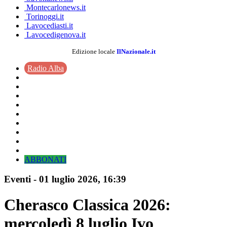
Montecarlonews.it
Torinoggi.it
Lavocediasti.it
Lavocedigenova.it
Edizione locale
IlNazionale.it
Radio Alba
ABBONATI
Eventi
-
01 luglio 2026
, 16:39
Cherasco Classica 2026:
mercoledì 8 luglio Ivo