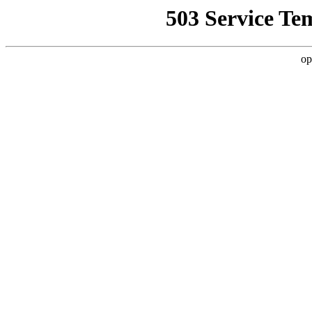
503 Service Te
op