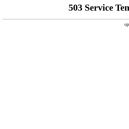
503 Service Te
op