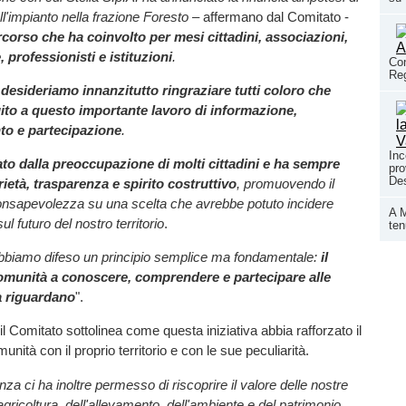
ll'impianto nella frazione Foresto
– affermano dal Comitato -
corso che ha coinvolto per mesi cittadini, associazioni,
e, professionisti e istituzioni
.
Con
Reg
o
desideriamo innanzitutto ringraziare tutti coloro che
ito a questo importante lavoro di informazione,
o e partecipazione
.
Inc
ato dalla preoccupazione di molti cittadini e ha sempre
pro
Des
ietà, trasparenza e spirito costruttivo
, promuovendo il
consapevolezza su una scelta che avrebbe potuto incidere
A M
l futuro del nostro territorio
.
ten
abbiamo difeso un principio semplice ma fondamentale:
il
comunità a conoscere, comprendere e partecipare alle
a riguardano
".
l Comitato sottolinea come questa iniziativa abbia rafforzato il
nità con il proprio territorio e con le sue peculiarità.
a ci ha inoltre permesso di riscoprire il valore delle nostre
gricoltura, dell'allevamento, dell'ambiente e del patrimonio