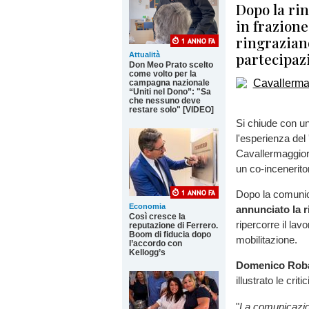
Dopo la rin
in frazione
ringraziano
partecipazi
Attualità
Don Meo Prato scelto
come volto per la
campagna nazionale
“Uniti nel Dono”: "Sa
che nessuno deve
restare solo" [VIDEO]
Si chiude con un
l'esperienza del 
Cavallermaggiore,
un co-incenerito
Dopo la comunic
Economia
annunciato la r
Così cresce la
ripercorre il lav
reputazione di Ferrero.
Boom di fiducia dopo
mobilitazione.
l’accordo con
Kellogg’s
Domenico Rob
illustrato le crit
"
La comunicazione