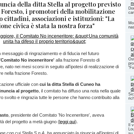
uncia della ditta Stella al progetto previsto
Dom
 Foresto, i promotori della mobilitazione
car
 cittadini, associazioni e istituzioni: "La
Mom
one civica è stata la nostra forza"
nas
 messaggio di ringraziamento e di fiducia nel futuro
Ost
'
Comitato No inceneritore'
alla frazione Foresto di
pro
 nato nei mesi scorsi in seguito all'ipotesi di realizzazione di
“Fu
re nella frazione Foresto.
azione ufficiale con
cui la ditta Stella di Cuneo ha
inuncia al progetto
, il comitato ha diffuso una nota nella quale
Sic
oro svolto e ringrazia tutte le persone che hanno contribuito alla
ric
asto
, presidente del Comitato 'No Inceneritore', aveva
icità del progetto a metà giugno (
leggi qui
).
Il 
Lou
 con cui Stella S.p.A. ha annunciato la rinuncia all'ipotesi di
su