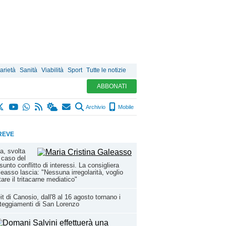
arietà
Sanità
Viabilità
Sport
Tutte le notizie
ABBONATI
Archivio
Mobile
REVE
a, svolta
 caso del
sunto conflitto di interessi. La consigliera
easso lascia: "Nessuna irregolarità, voglio
tare il tritacarne mediatico"
it di Canosio, dall'8 al 16 agosto tornano i
teggiamenti di San Lorenzo