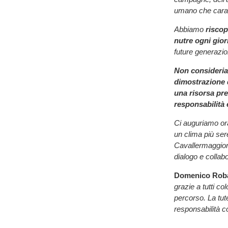
umano che caratt
Abbiamo
riscop
nutre ogni gio
future generazio
Non consideria
dimostrazione 
una risorsa pre
responsabilità 
Ci auguriamo or
un clima più ser
Cavallermaggiore
dialogo e collab
Domenico Rob
grazie a tutti c
percorso. La tute
responsabilità c