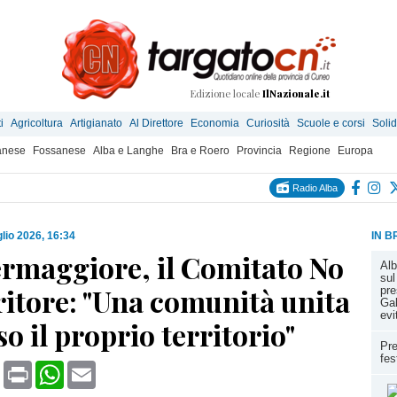
Edizione locale
IlNazionale.it
i
Agricoltura
Artigianato
Al Direttore
Economia
Curiosità
Scuole e corsi
Solid
anese
Fossanese
Alba e Langhe
Bra e Roero
Provincia
Regione
Europa
Radio Alba
glio 2026, 16:34
IN B
ermaggiore, il Comitato No
Alb
sul
ritore: "Una comunità unita
pre
Gal
evi
so il proprio territorio"
Pre
fes
book
X
Print
WhatsApp
Email