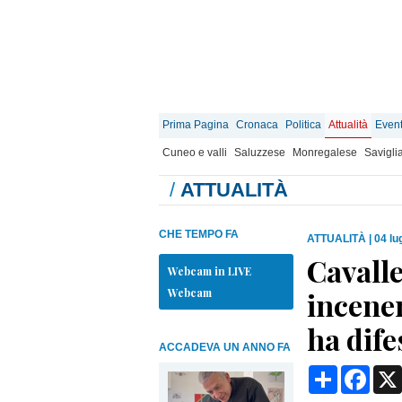
Prima Pagina
Cronaca
Politica
Attualità
Event
Cuneo e valli
Saluzzese
Monregalese
Savigli
/
ATTUALITÀ
CHE TEMPO FA
ATTUALITÀ
|
04 lu
Cavall
Webcam in LIVE
Webcam
incene
ha dife
ACCADEVA UN ANNO FA
Condividi
Face