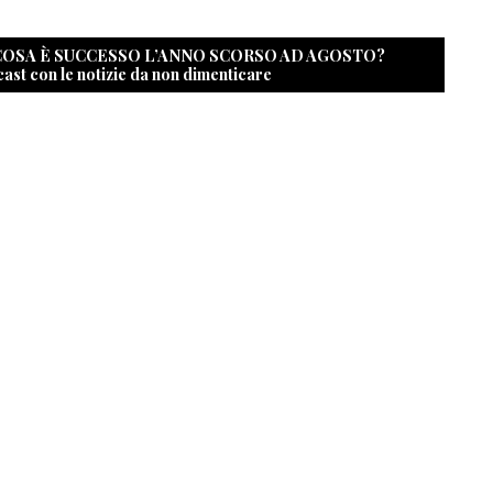
 COSA È SUCCESSO L’ANNO SCORSO AD AGOSTO?
cast con le notizie da non dimenticare