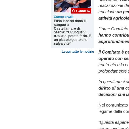
realizzazione de
conclude
un per
Cuneo e valli
attività agricol
Elisa Isoardi dona il
sangue a
Come Comitat
Castellamare di
Stabia: "Ovunque vi
hanno contribu
troviate, potete farlo. È
un piccolo gesto che
approfondiment
salva vite"
Il Comitato è n
Leggi tutte le notizie
operato con ser
confronto e la 
profondamente su
In questi mesi 
diritto di una 
decisioni che l
Nel comunicato i
legame della comu
"
Questa esperienz
campagne, dell'a