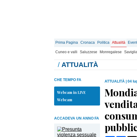
Prima Pagina
Cronaca
Politica
Attualità
Event
Cuneo e valli
Saluzzese
Monregalese
Savigli
/
ATTUALITÀ
CHE TEMPO FA
ATTUALITÀ
|
04 lu
Mondial
Webcam in LIVE
Webcam
vendita 
consumo
ACCADEVA UN ANNO FA
pubbli