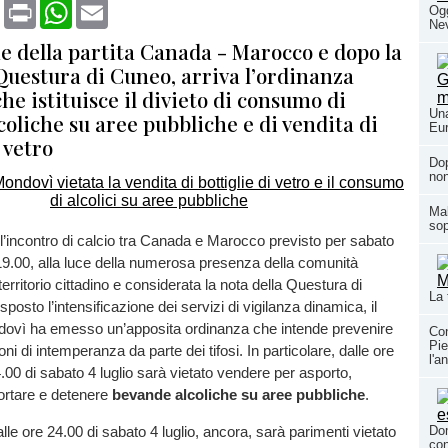
book
X
Print
WhatsApp
Email
Ogg
Nev
e della partita Canada - Marocco e dopo la
Questura di Cuneo, arriva l’ordinanza
e istituisce il divieto di consumo di
Una
oliche su aree pubbliche e di vendita di
Eur
 vetro
Dop
non
Mal
sop
l’incontro di calcio tra Canada e Marocco previsto per sabato
e 19.00, alla luce della numerosa presenza della comunità
erritorio cittadino e considerata la nota della Questura di
La 
osto l’intensificazione dei servizi di vigilanza dinamica, il
vì ha emesso un’apposita ordinanza che intende prevenire
Con
Pie
oni di intemperanza da parte dei tifosi. In particolare, dalle ore
l'a
4.00 di sabato 4 luglio sarà vietato vendere per asporto,
portare e detenere
bevande alcoliche su aree pubbliche
.
Dom
lle ore 24.00 di sabato 4 luglio, ancora, sarà parimenti vietato
con