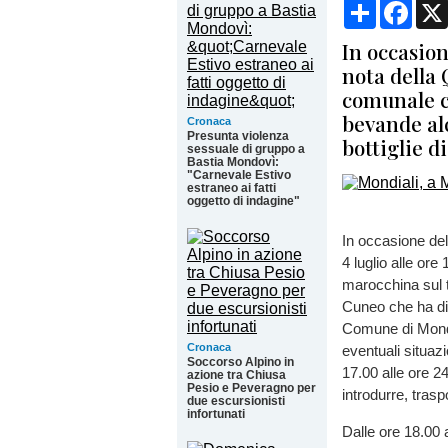
Condividi
Face
In occasion
nota della 
comunale ch
bevande alc
Cronaca
Presunta violenza
bottiglie di
sessuale di gruppo a
Bastia Mondovì:
"Carnevale Estivo
estraneo ai fatti
oggetto di indagine"
In occasione del
4 luglio alle or
marocchina sul t
Cuneo che ha disp
Comune di Mondo
Cronaca
eventuali situazi
Soccorso Alpino in
17.00 alle ore 2
azione tra Chiusa
Pesio e Peveragno per
introdurre, tras
due escursionisti
infortunati
Dalle ore 18.00 a