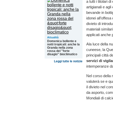
a tutti i titolar
artigianali e ag
bevande in bottig
idonei all’offesa 
divieto di introdu
materiali similar
applicati anche p
Attualità
Domenica bollente e
Ala luce della n
notti tropicali: anche la
Granda nella zona
cuneese, la Ques
rossa del "forte
disagio" bioclimatico
principali città 
servizi di vigi
Leggi tutte le notizie
intemperanze da 
Nel corso della 
valuterà se e qu
il divieto nel con
da asporto, com
Mondiali di calci