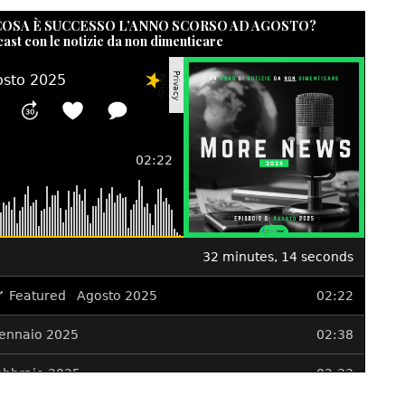
 COSA È SUCCESSO L’ANNO SCORSO AD AGOSTO?
cast con le notizie da non dimenticare