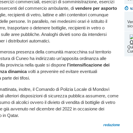
i di esercizi commerciali, esercizi di somministrazione, esercizi
s
li esercenti del commercio ambulante, di
vendere per asporto
lie, recipienti di vetro, lattine e altri contenitori comunque
delle persone. In parallelo, nei medesimi orari è istituito il
Ven
sic
rre, trasportare o detenere bottiglie, recipienti in vetro o
i sulle aree pubbliche. Analoghi divieti sono da intendersi
er i distributori automatici.
Qui
Cu
umerosa presenza della comunità marocchina sul territorio
tura di Cuneo ha indirizzato un’apposita ordinanza alle
della provincia nella quale si dispone
l’intensificazione dei
lanza dinamica
volti a prevenire ed evitare eventuali
parte dei tifosi.
mattinata, inoltre, il Comando di Polizia Locale di Mondovì
ali ulteriori disposizioni di sicurezza pubblica assumere, come
sumo di alcolici ovvero il divieto di vendita di bottiglie di vetro
e già avvenuto nel dicembre del 2022 in occasione dei
o in Qatar.
redazione