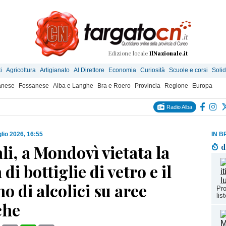
Edizione locale
IlNazionale.it
i
Agricoltura
Artigianato
Al Direttore
Economia
Curiosità
Scuole e corsi
Solid
anese
Fossanese
Alba e Langhe
Bra e Roero
Provincia
Regione
Europa
Radio Alba
glio 2026, 16:55
IN B
i, a Mondovì vietata la
d
di bottiglie di vetro e il
 di alcolici su aree
Pro
lis
che