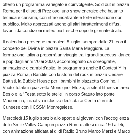
offerto un programma variegato e coinvolgente. Sold out in piazza
Roma per il dj set di Prezioso: uno show energico che ha unito
tecnica e carisma, con ritmo incalzante e forte interazione con il
pubblico. Molto apprezzati anche gli altri intrattenimenti diffusi,
favoriti da condizioni meteo più fresche dopo le giornate di afa.
Il calendario prosegue mercoledì 8 luglio, sempre dalle 21, con il
concerto dei Divina in piazza Santa Maria Maggiore. La
formazione italiana proporrà un viaggio tra i grandi successi dance
e pop dagli anni ’70 ai 2000, accompagnato da coreografie,
animazione e cambi d’abito. In programma anche il Contest Y in
piazza Roma, i Bandits con la storia del rock in piazza Cesare
Battisti, la Bubble House per i bambini in piazzetta Comino, i
Vuoto Totale in piazzetta Monsignor Moizo, la silent fitness in area
Besio e la “Festa sotto le stelle” in corso Statuto lato ponte
Madonnina, iniziativa inclusiva dedicata ai Centri diurni del
Cuneese con il CSSM Monregalese.
Mercoledì 15 luglio spazio allo sport e ai giovani con l’accoglienza
dello Smile Volley Camp in piazza Roma: attesi circa 150 atleti,
con animazione affidata ai dj di Radio Bruno Marco Marzi e Marco