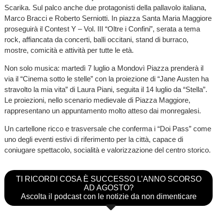
Scarika. Sul palco anche due protagonisti della pallavolo italiana,
Marco Bracci e Roberto Serniotti. In piazza Santa Maria Maggiore
proseguirà il Contest Y – Vol. III “Oltre i Confini”, serata a tema
rock, affiancata da concerti, balli occitani, stand di burraco,
mostre, comicità e attività per tutte le età.
Non solo musica: martedì 7 luglio a Mondovì Piazza prenderà il
via il “Cinema sotto le stelle” con la proiezione di “Jane Austen ha
stravolto la mia vita” di Laura Piani, seguita il 14 luglio da “Stella”.
Le proiezioni, nello scenario medievale di Piazza Maggiore,
rappresentano un appuntamento molto atteso dai monregalesi.
Un cartellone ricco e trasversale che conferma i “Doi Pass” come
uno degli eventi estivi di riferimento per la città, capace di
coniugare spettacolo, socialità e valorizzazione del centro storico.
TI RICORDI COSA È SUCCESSO L’ANNO SCORSO
AD AGOSTO?
Ascolta il podcast con le notizie da non dimenticare