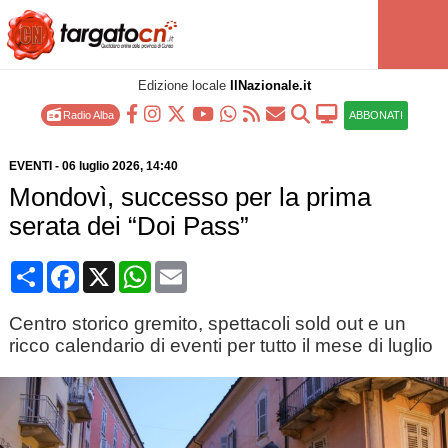
Edizione locale
IlNazionale.it
Radio Alba
ABBONATI
EVENTI
-
06 luglio 2026
, 14:40
Mondovì, successo per la prima
serata dei “Doi Pass”
Condividi
Facebook
X
WhatsApp
Email
Centro storico gremito, spettacoli sold out e un
ricco calendario di eventi per tutto il mese di luglio