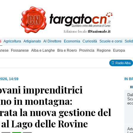
Edizione locale
IlNazionale.it
i
Agricoltura
Artigianato
Al Direttore
Economia
Curiosità
Scuole e corsi
Solid
anese
Fossanese
Alba e Langhe
Bra e Roero
Provincia
Regione
Europa
Radio Alba
 2026, 14:59
IN B
ovani imprenditrici
m
Dal
ono in montagna:
Sca
ec
ata la nuova gestione del
 al Lago delle Rovine
Art