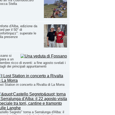
d art tra Coumboscuro
occa Stella
forte d'Alba, edizione da
ord per il 50° di
nfortinjazz": superate le
la presenze
ssano si
para a un
tembre ricco di eventi: a fine agosto svelati i
tagli dei principali appuntamenti
ost Station in concerto a Rivalta di La Morra
stello Segreto" torna a Serralunga d'Alba: il