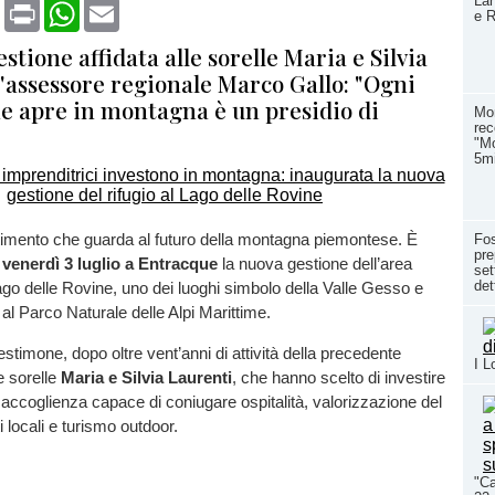
Lan
book
X
Print
WhatsApp
Email
e R
stione affidata alle sorelle Maria e Silvia
L'assessore regionale Marco Gallo: "Ogni
e apre in montagna è un presidio di
Mon
rec
"Mo
5mi
imento che guarda al futuro della montagna piemontese. È
Fo
pre
a
venerdì 3 luglio a Entracque
la nuova gestione dell’area
set
det
ago delle Rovine, uno dei luoghi simbolo della Valle Gesso e
al Parco Naturale delle Alpi Marittime.
testimone, dopo oltre vent’anni di attività della precedente
I L
e sorelle
Maria e Silvia Laurenti
, che hanno scelto di investire
i accoglienza capace di coniugare ospitalità, valorizzazione del
ti locali e turismo outdoor.
"Ca