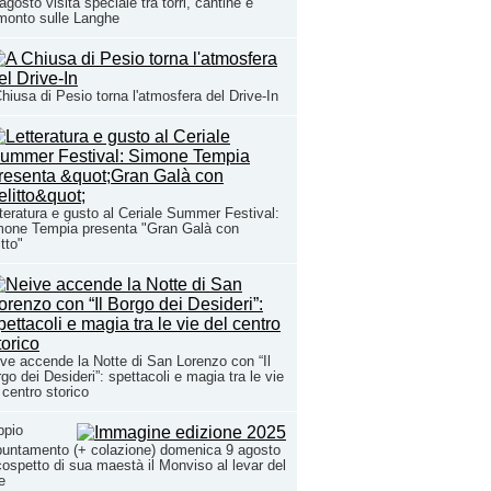
agosto visita speciale tra torri, cantine e
monto sulle Langhe
hiusa di Pesio torna l'atmosfera del Drive-In
teratura e gusto al Ceriale Summer Festival:
mone Tempia presenta "Gran Galà con
itto"
ve accende la Notte di San Lorenzo con “Il
go dei Desideri”: spettacoli e magia tra le vie
 centro storico
ppio
untamento (+ colazione) domenica 9 agosto
cospetto di sua maestà il Monviso al levar del
e