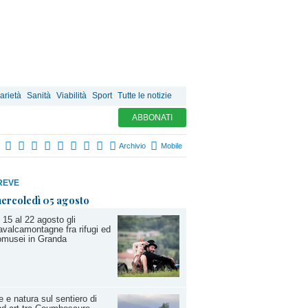
arietà
Sanità
Viabilità
Sport
Tutte le notizie
ABBONATI
Archivio
Mobile
REVE
ercoledì 05 agosto
 15 al 22 agosto gli
valcamontagne fra rifugi ed
omusei in Granda
e e natura sul sentiero di