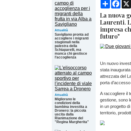
Condividi
Face
La nuova ge
Laurenti. 
impresa ch
Attualità
futuro"
Savigliano pronta ad
accogliere i migranti
stagionali nella
palestra della
Schiaparelli, ma
manca chi gestisce
l’accoglienza
Un nuovo invest
stata inaugurat
attrezzata del L
porta d’accesso 
A raccogliere il 
Attualità
Migliorano le
gestione, sono l
condizioni della
in un progetto d
bambina investita a
Dronero: la piccola
territorio, prodot
uscita dalla
Rianimazione del
"Regina Margherita"