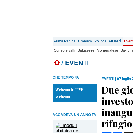
Prima Pagina
Cronaca
Politica
Attualità
Event
Cuneo e valli
Saluzzese
Monregalese
Savigli
/
EVENTI
CHE TEMPO FA
EVENTI
|
07 luglio
Due gi
Webcam in LIVE
Webcam
invest
inaugur
ACCADEVA UN ANNO FA
rifugio