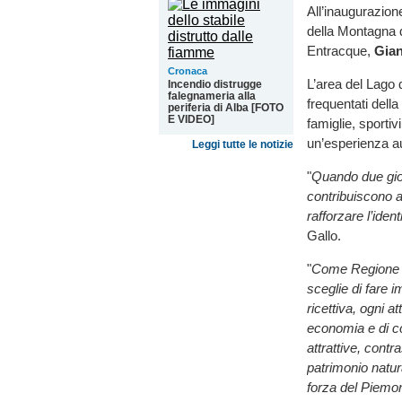
All’inaugurazion
della Montagna 
Entracque,
Gian
Cronaca
L’area del Lago 
Incendio distrugge
falegnameria alla
frequentati della
periferia di Alba [FOTO
E VIDEO]
famiglie, sporti
un’esperienza au
Leggi tutte le notizie
"
Quando due giov
contribuiscono a
rafforzare l’iden
Gallo.
"
Come Regione
sceglie di fare i
ricettiva, ogni at
economia e di co
attrattive, cont
patrimonio natur
forza del Piemo