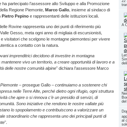
22 
e ha partecipato l’assessore allo Sviluppo e alla Promozione
tra
della Regione Piemonte,
Marco Gallo
, insieme al sindaco di
 Pietro Pepino
e rappresentanti delle istituzioni locali.
A C
delle Rovine rappresenta uno dei punti di riferimento più
 Valle Gesso, meta ogni anno di migliaia di escursionisti,
vi e visitatori che scelgono le montagne piemontesi per vivere
tentica a contatto con la natura.
Let
ani imprenditrici decidono di investire in montagna
Si
 mantenere vivo un territorio, a creare opportunità di lavoro e a
del
tità delle nostre comunità alpine
" dichiara l’assessore Marco
 Piemonte
– prosegue Gallo –
continuiamo a sostenere chi
mpresa nelle Terre Alte, perché dietro ogni rifugio, ogni struttura
Nei
tività che apre o si rinnova c’è un presidio di servizi, di
Bor
del
munità. Sono iniziative che rendono le nostre vallate più
rastano lo spopolamento e contribuiscono a valorizzare un
Do
ale straordinario che rappresenta uno dei principali punti di
app
al 
nte
".
sol