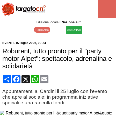
Edizione locale
IlNazionale.it
Radio Alba
ABBONATI
EVENTI
-
07 luglio 2026
, 09:24
Roburent, tutto pronto per il "party
motor Alpet": spettacolo, adrenalina e
solidarietà
Condividi
Facebook
X
WhatsApp
Email
Appuntamenti ai Cardini il 25 luglio con l'evento
che apre al sociale: in programma iniziative
speciali e una raccolta fondi