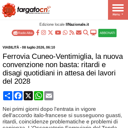
Edizione locale
IlNazionale.it
Radio Alba
ABBONATI
VIABILITÀ
-
08 luglio 2026
, 06:10
Ferrovia Cuneo-Ventimiglia, la nuova
convenzione non basta: ritardi e
disagi quotidiani in attesa dei lavori
del 2028
Condividi
Facebook
X
WhatsApp
Email
Nei primi giorni dopo l'entrata in vigore
dell'accordo italo-francese si susseguono guasti,
ritardi, coincidenze problematiche e problemi di
capienza. L'Osservatorio Ferroviario del Tenda