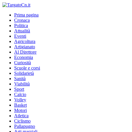
Prima pagina
Cronaca
Politica
Attualità
Eventi
Agricoltura
Artigianato
Al Direttore
Economia
Curiosità
Scuole e corsi
Solidarietà
Sanità
Viabilità
Sport
Calcio
Volley
Basket
Motori
Atletica
Ciclismo
Pallapugno
Arti marziali