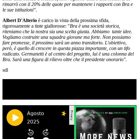
rimarrò con il 20% delle quote per mantenere i rapporti con Bra e
le sue istituzioni".
Albert D'Alterio
è carico in vista della prossima sfida,
rigorosamente a tinte giallorosse: "
Bra è una società storica,
riteniamo che la nostra sia una scelta giusta. Abbiamo tante idee.
Vogliamo costruire una squadra giovane ma forte. Non possiamo
fare promesse, il prossimo sarà un anno transitorio. L'obiettivo,
però, è quello di crescere in questa piazza importante, con un tifo
radicato. Germanetti è al centro del progetto, lui è una colonna del
Bra. Sarà una figura di rilievo oltre che il presidente onorario".
sdl
TI RICORDI COSA È SUCCESSO L’ANNO
SCORSO AD AGOSTO?
Ascolta il podcast con le notizie da non dimenticare