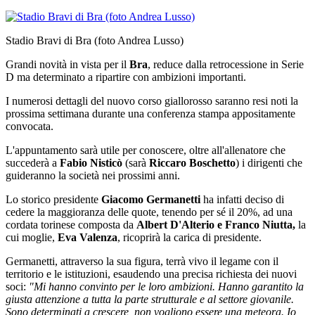
Stadio Bravi di Bra (foto Andrea Lusso)
Grandi novità in vista per il
Bra
, reduce dalla retrocessione in Serie
D ma determinato a ripartire con ambizioni importanti.
I numerosi dettagli del nuovo corso giallorosso saranno resi noti la
prossima settimana durante una conferenza stampa appositamente
convocata.
L'appuntamento sarà utile per conoscere, oltre all'allenatore che
succederà a
Fabio Nisticò
(sarà
Riccaro Boschetto
) i dirigenti che
guideranno la società nei prossimi anni.
Lo storico presidente
Giacomo Germanetti
ha infatti deciso di
cedere la maggioranza delle quote, tenendo per sé il 20%, ad una
cordata torinese composta da
Albert D'Alterio e Franco Niutta,
la
cui moglie,
Eva Valenza
, ricoprirà la carica di presidente.
Germanetti, attraverso la sua figura, terrà vivo il legame con il
territorio e le istituzioni, esaudendo una precisa richiesta dei nuovi
soci:
"Mi hanno convinto per le loro ambizioni. Hanno garantito la
giusta attenzione a tutta la parte strutturale e al settore giovanile.
Sono determinati a crescere, non vogliono essere una meteora. Io