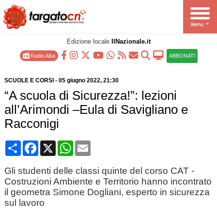
Edizione locale
IlNazionale.it
Radio Alba
ABBONATI
SCUOLE E CORSI
-
05 giugno 2022
, 21:30
“A scuola di Sicurezza!”: lezioni
all’Arimondi –Eula di Savigliano e
Racconigi
Condividi
Facebook
X
WhatsApp
Email
Gli studenti delle classi quinte del corso CAT -
Costruzioni Ambiente e Territorio hanno incontrato
il geometra Simone Dogliani, esperto in sicurezza
sul lavoro