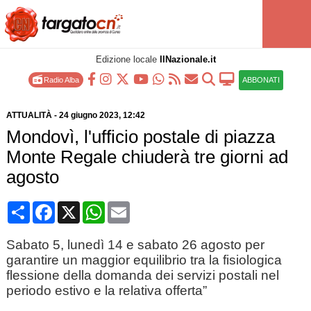
Edizione locale
IlNazionale.it
Radio Alba
ABBONATI
ATTUALITÀ
-
24 giugno 2023
, 12:42
Mondovì, l'ufficio postale di piazza
Monte Regale chiuderà tre giorni ad
agosto
Condividi
Facebook
X
WhatsApp
Email
Sabato 5, lunedì 14 e sabato 26 agosto per
garantire un maggior equilibrio tra la fisiologica
flessione della domanda dei servizi postali nel
periodo estivo e la relativa offerta”