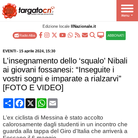
Edizione locale
IlNazionale.it
Radio Alba
ABBONATI
EVENTI
-
15 aprile 2024
, 15:30
L’insegnamento dello ‘squalo’ Nibali
ai giovani fossanesi: “Inseguite i
vostri sogni e imparate a rialzarvi”
[FOTO E VIDEO]
Condividi
Facebook
X
WhatsApp
Email
L’ex ciclista di Messina è stato accolto
calorosamente dagli studenti in un incontro che
guarda alla tappa del Giro d’Italia che arriverà a
Fossano il 6 maggio