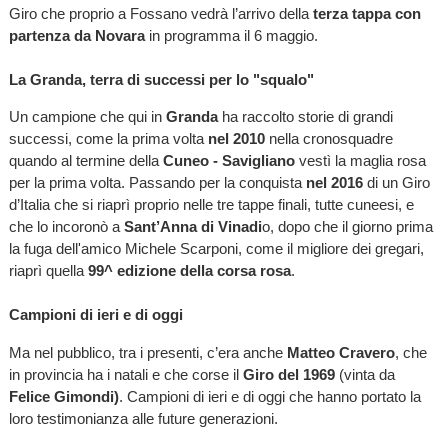
Giro che proprio a Fossano vedrà l’arrivo della
terza tappa con
partenza da Novara
in programma il 6 maggio.
La Granda, terra di successi per
lo "squalo"
Un campione che qui in
Granda
ha raccolto storie di grandi
successi, come la prima volta
nel 2010
nella cronosquadre
quando al termine della
Cuneo - Savigliano
vestì la maglia rosa
per la prima volta. Passando per la conquista
nel 2016
di un Giro
d’Italia che si riaprì proprio nelle tre tappe finali, tutte cuneesi, e
che lo incoronò a
Sant’Anna di Vinadi
o, dopo che il giorno prima
la fuga dell'amico Michele Scarponi, come il migliore dei gregari,
riaprì quella
99^ edizione della corsa rosa
.
Campioni di ieri e di oggi
Ma nel pubblico, tra i presenti, c’era anche
Matteo Cravero
, che
in provincia ha i natali e che corse il
Giro del 1969
(vinta da
Felice Gimondi)
. Campioni di ieri e di oggi che hanno portato la
loro testimonianza alle future generazioni.