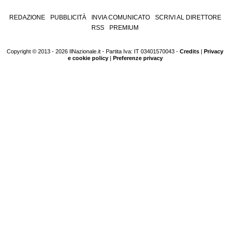
REDAZIONE
PUBBLICITÀ
INVIA COMUNICATO
SCRIVI AL DIRETTORE
RSS
PREMIUM
Copyright © 2013 - 2026 IlNazionale.it - Partita Iva: IT 03401570043 -
Credits
|
Privacy
e cookie policy
|
Preferenze privacy