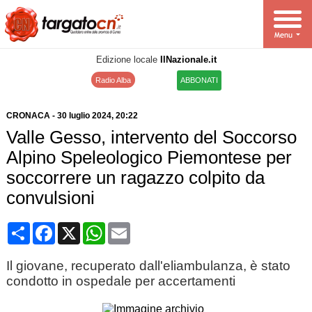
Edizione locale
IlNazionale.it
Radio Alba
ABBONATI
CRONACA
-
30 luglio 2024
, 20:22
Valle Gesso, intervento del Soccorso
Alpino Speleologico Piemontese per
soccorrere un ragazzo colpito da
convulsioni
Condividi
Facebook
X
WhatsApp
Email
Il giovane, recuperato dall'eliambulanza, è stato
condotto in ospedale per accertamenti