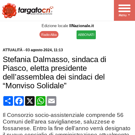
Edizione locale
IlNazionale.it
Radio Alba
ABBONATI
ATTUALITÀ
-
03 agosto 2024
, 11:13
Stefania Dalmasso, sindaca di
Piasco, eletta presidente
dell’assemblea dei sindaci del
“Monviso Solidale”
Condividi
Facebook
X
WhatsApp
Email
Il Consorzio socio-assistenziale comprende 56
Comuni dell’area saviglianese, saluzzese e
fossanese. Entro la fine dell’anno verrà designato
il nuovo consiglio di amministrazione attualmente