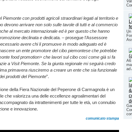
Val
Co
 Piemonte con prodotti agricoli straordinari legati al territorio e
no devono arrivare non solo sulle tavole di tutti e al commercio
anche al mercato internazionale ed è per questo che hanno
Un 
Fos
promozione declinata e dedicata.
– prosegue l’Assessore
As
ecessario avere chi li promuove in modo adeguato ed è
r nascere un ente promotore del cibo piemontese che potrebbe
onte food promotion> che lavori sul cibo così come già si fa
A6 
razie a Visit Piemonte. Se la giunta regionale mi seguirà credo
mar
ad 
ima primavera riusciremo a creare un ente che sia funzionale
 dei prodotti del Piemonte
”.
ione della Fiera Nazionale del Peperone di Carmagnola è un
le che valorizza una delle eccellenze agroalimentari del
tto accompagnato da intrattenimenti per tutte le età, un connubio
Gar
izione e innovazione.
Con
com
comunicato stampa