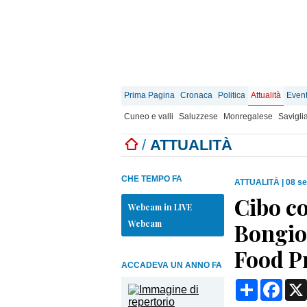
Prima Pagina
Cronaca
Politica
Attualità
Event
Cuneo e valli
Saluzzese
Monregalese
Savigli
/
ATTUALITÀ
CHE TEMPO FA
ATTUALITÀ
|
08 se
Cibo co
Webcam in LIVE
Webcam
Bongio
Food P
ACCADEVA UN ANNO FA
Condividi
Face