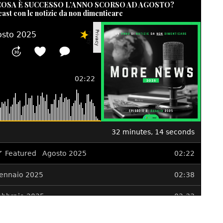
 COSA È SUCCESSO L’ANNO SCORSO AD AGOSTO?
cast con le notizie da non dimenticare