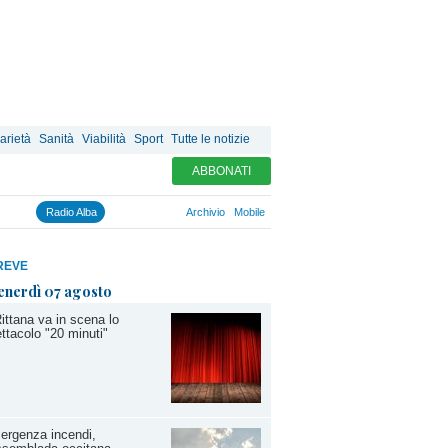
arietà
Sanità
Viabilità
Sport
Tutte le notizie
ABBONATI
Radio Alba
Archivio
Mobile
REVE
enerdì 07 agosto
ittana va in scena lo
ttacolo "20 minuti"
ergenza incendi,