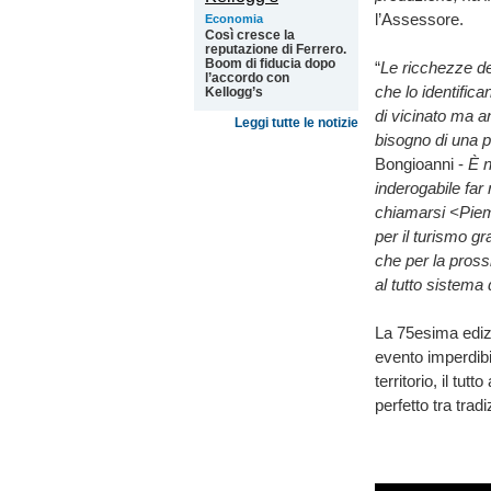
l’Assessore.
Economia
Così cresce la
reputazione di Ferrero.
Boom di fiducia dopo
“
Le ricchezze del
l’accordo con
che lo identifica
Kellogg’s
di vicinato ma 
Leggi tutte le notizie
bisogno di una 
Bongioanni -
È n
inderogabile fa
chiamarsi <Piem
per il turismo g
che per la pross
al tutto sistema
La 75esima ediz
evento imperdibi
territorio, il tu
perfetto tra trad