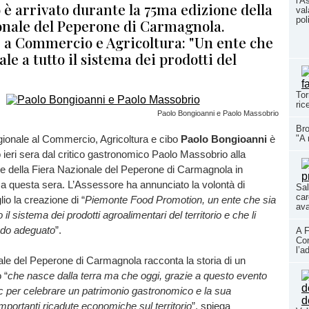
l'A
è arrivato durante la 75ma edizione della
val
pol
onale del Peperone di Carmagnola.
e a Commercio e Agricoltura: "Un ente che
ale a tutto il sistema dei prodotti del
Tor
ric
Paolo Bongioanni e Paolo Massobrio
Bro
ionale al Commercio, Agricoltura e cibo
Paolo Bongioanni
è
"A 
to ieri sera dal critico gastronomico Paolo Massobrio alla
e della Fiera Nazionale del Peperone di Carmagnola in
a questa sera. L’Assessore ha annunciato la volontà di
Sal
car
lio la creazione di “
Piemonte Food Promotion, un ente che sia
ava
 il sistema dei prodotti agroalimentari del territorio e che li
do adeguato
”.
A F
Con
l’a
le del Peperone di Carmagnola racconta la storia di un
 “
che nasce dalla terra ma che oggi, grazie a questo evento
c per celebrare un patrimonio gastronomico e la sua
mportanti ricadute economiche sul territorio
”, spiega