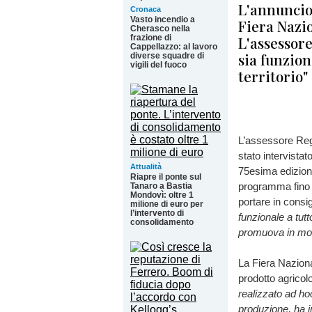
L'annuncio 
Cronaca
Vasto incendio a
Fiera Nazi
Cherasco nella
frazione di
L'assessor
Cappellazzo: al lavoro
sia funzion
diverse squadre di
vigili del fuoco
territorio"
L’assessore Reg
stato intervista
Attualità
75esima edizion
Riapre il ponte sul
programma fino 
Tanaro a Bastia
Mondovì: oltre 1
portare in consig
milione di euro per
l’intervento di
funzionale a tutto
consolidamento
promuova in mo
La Fiera Naziona
prodotto agricolo
realizzato ad ho
produzione, ha i