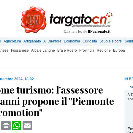
Edizione locale
IlNazionale.it
i
Agricoltura
Artigianato
Al Direttore
Economia
Curiosità
Scuole e corsi
Solid
anese
Fossanese
Alba e Langhe
Bra e Roero
Provincia
Regione
Europa
ttembre 2024, 18:02
IN B
me turismo: l'assessore
v
A R
anni propone il "Piemonte
spe
romotion"
book
X
Print
WhatsApp
Email
Em