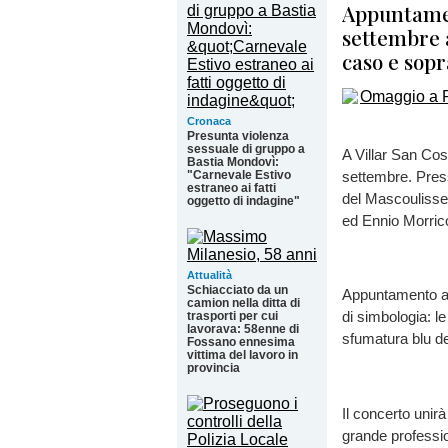
Appuntamen
settembre a
caso e sopr
Cronaca
Presunta violenza
sessuale di gruppo a
A Villar San Co
Bastia Mondovì:
"Carnevale Estivo
settembre. Presso
estraneo ai fatti
del Mascoulisse
oggetto di indagine"
ed Ennio Morric
Attualità
Schiacciato da un
Appuntamento all
camion nella ditta di
di simbologia: l
trasporti per cui
lavorava: 58enne di
sfumatura blu de
Fossano ennesima
vittima del lavoro in
provincia
Il concerto unirà
grande profession