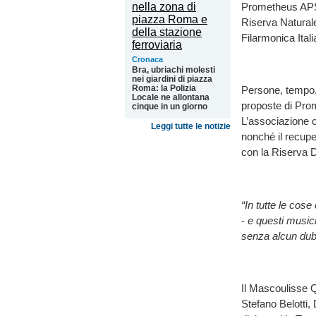
Prometheus APS 
Riserva Naturale
Filarmonica Itali
Cronaca
Bra, ubriachi molesti
nei giardini di piazza
Roma: la Polizia
Persone, tempo, 
Locale ne allontana
proposte di Prom
cinque in un giorno
L’associazione o
Leggi tutte le notizie
nonché il recuper
con la Riserva 
“In tutte le cos
-
e questi musicis
senza alcun dub
Il Mascoulisse Q
Stefano Belotti,