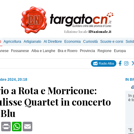
Edizione locale
IlNazionale.it
i
Agricoltura
Artigianato
Al Direttore
Economia
Curiosità
Scuole e corsi
Solid
anese
Fossanese
Alba e Langhe
Bra e Roero
Provincia
Regione
Europa
Radio Alba
mbre 2024, 20:18
IN B
o a Rota e Morricone:
d
In 
lisse Quartet in concerto
è t
 Blu
book
X
Print
WhatsApp
Email
"E 