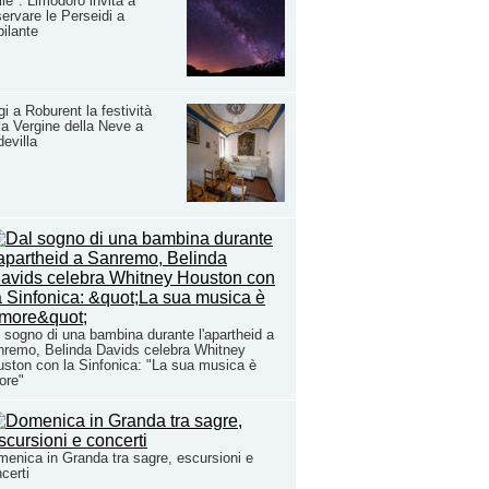
lle": Limodoro invita a
ervare le Perseidi a
ilante
i a Roburent la festività
la Vergine della Neve a
evilla
 sogno di una bambina durante l'apartheid a
remo, Belinda Davids celebra Whitney
ston con la Sinfonica: "La sua musica è
ore"
enica in Granda tra sagre, escursioni e
certi