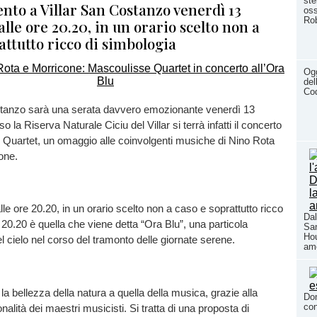
ste
to a Villar San Costanzo venerdì 13
oss
Rob
lle ore 20.20, in un orario scelto non a
attutto ricco di simbologia
Ogg
del
Cod
stanzo sarà una serata davvero emozionante venerdì 13
 la Riserva Naturale Ciciu del Villar si terrà infatti il concerto
 Quartet, un omaggio alle coinvolgenti musiche di Nino Rota
one.
e ore 20.20, in un orario scelto non a caso e soprattutto ricco
Dal
e 20.20 è quella che viene detta “Ora Blu”, una particola
San
Hou
l cielo nel corso del tramonto delle giornate serene.
am
 la bellezza della natura a quella della musica, grazie alla
Dom
con
alità dei maestri musicisti. Si tratta di una proposta di