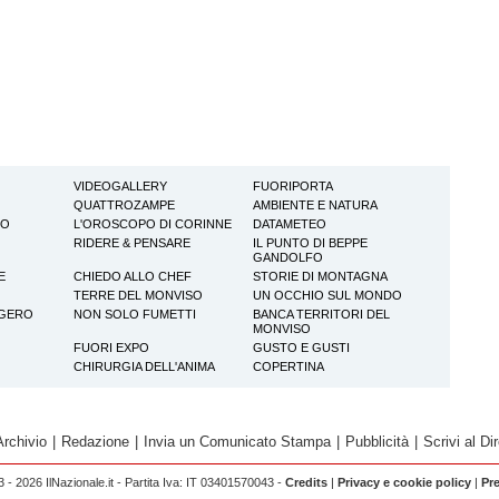
VIDEOGALLERY
FUORIPORTA
QUATTROZAMPE
AMBIENTE E NATURA
TO
L'OROSCOPO DI CORINNE
DATAMETEO
RIDERE & PENSARE
IL PUNTO DI BEPPE
GANDOLFO
E
CHIEDO ALLO CHEF
STORIE DI MONTAGNA
TERRE DEL MONVISO
UN OCCHIO SUL MONDO
GGERO
NON SOLO FUMETTI
BANCA TERRITORI DEL
MONVISO
FUORI EXPO
GUSTO E GUSTI
CHIRURGIA DELL'ANIMA
COPERTINA
Archivio
|
Redazione
|
Invia un Comunicato Stampa
|
Pubblicità
|
Scrivi al Dir
 - 2026 IlNazionale.it - Partita Iva: IT 03401570043 -
Credits
|
Privacy e cookie policy
|
Pr