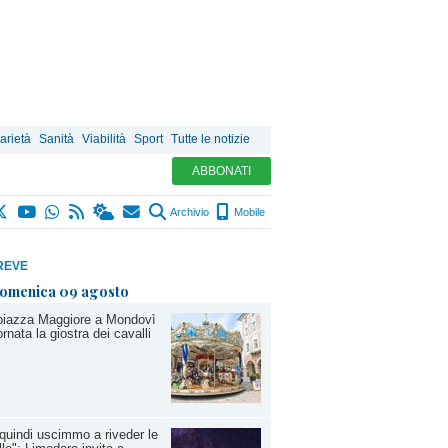
arietà
Sanità
Viabilità
Sport
Tutte le notizie
ABBONATI
Archivio
Mobile
REVE
omenica 09 agosto
piazza Maggiore a Mondovì
ornata la giostra dei cavalli
quindi uscimmo a riveder le