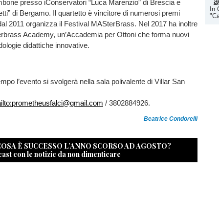
ombone presso iConservatori “Luca Marenzio” di Brescia e
In 
ti” di Bergamo. Il quartetto è vincitore di numerosi premi
"Ca
 dal 2011 organizza il Festival MASterBrass. Nel 2017 ha inoltre
erbrass Academy, un’Accademia per Ottoni che forma nuovi
dologie didattiche innovative.
mpo l’evento si svolgerà nella sala polivalente di Villar San
ilto:prometheusfalci@gmail.com
/ 3802884926.
Beatrice Condorelli
 COSA È SUCCESSO L’ANNO SCORSO AD AGOSTO?
cast con le notizie da non dimenticare