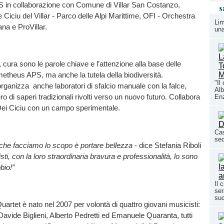
in collaborazione con Comune di Villar San Costanzo,
s
 Ciciu del Villar - Parco delle Alpi Marittime, OFI - Orchestra
Lim
ana e ProVillar.
una
cura sono le parole chiave e l’attenzione alla base delle
etheus APS, ma anche la tutela della biodiversità.
"Il
rganizza anche laboratori di sfalcio manuale con la falce,
Alb
o di saperi tradizionali rivolti verso un nuovo futuro. Collabora
En
Dei Ciciu con un campo sperimentale.
Cas
sec
e che facciamo lo scopo è portare bellezza
- dice Stefania Riboli
ti, con la loro straordinaria bravura e professionalità, lo sono
bio!”
Il 
ser
su
uartet è nato nel 2007 per volontà di quattro giovani musicisti:
 Davide Biglieni, Alberto Pedretti ed Emanuele Quaranta, tutti