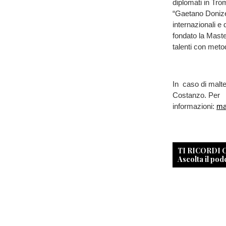
diplomati in Tr
“Gaetano Donizet
internazionali e
fondato la Mast
talenti con meto
In caso di malte
Costanzo. Per
informazioni:
ma
TI RICORDI
Ascolta il pod