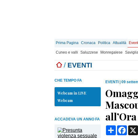
Prima Pagina
Cronaca
Politica
Attualità
Event
Cuneo e valli
Saluzzese
Monregalese
Savigli
/
EVENTI
CHE TEMPO FA
EVENTI
|
09 sette
Omaggi
Webcam in LIVE
Webcam
Mascou
all’Ora
ACCADEVA UN ANNO FA
Condividi
Face