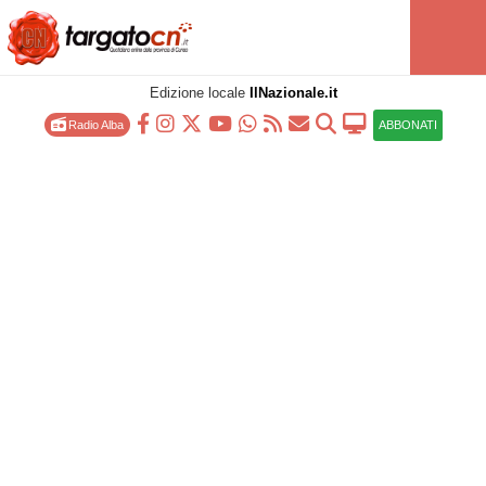
Edizione locale
IlNazionale.it
Radio Alba
ABBONATI