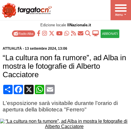
Edizione locale
IlNazionale.it
Radio Alba
ABBONATI
ATTUALITÀ
-
13 settembre 2024
, 13:06
“La cultura non fa rumore”, ad Alba in
mostra le fotografie di Alberto
Cacciatore
Condividi
Facebook
X
WhatsApp
Email
L'esposizione sarà visitabile durante l’orario di
apertura della biblioteca "Ferrero"