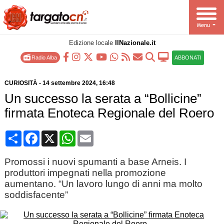
Edizione locale
IlNazionale.it
Radio Alba
ABBONATI
CURIOSITÀ
-
14 settembre 2024
, 16:48
Un successo la serata a “Bollicine”
firmata Enoteca Regionale del Roero
Condividi
Facebook
X
WhatsApp
Email
Promossi i nuovi spumanti a base Arneis. I
produttori impegnati nella promozione
aumentano. “Un lavoro lungo di anni ma molto
soddisfacente”