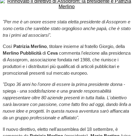
"Per me è un onore essere stata eletta presidente di Assoprom e
sono certa che sarebbe stato orgoglioso anche papà, che è stato
tra i primi ad associarsi".
Così
Patrizia Merlino
, titolare insieme al fratello Giorgio, della
Merlino Pubblicità
di
Ceva
commenta l'elezione alla presidenza
di Assoprom, associazione fondata nel 1988, che riunisce i
produttori e i distributori più qualificati di articoli pubblicitari e
promozionali presenti sul mercato europeo.
"Dopo 36 anni ho l'onore di essere la prima presidente donna -
spiega -
una soddisfazione e una grande responsabilità
rappresentare oltre 80 aziende presenti in tutta Italia. L'obiettivo
sarà lavorare con passione, come fatto fino ad oggi, dando linfa a
nuove idee e progetti. In questa nuova avventura sarò affiancata
da un gruppo professionale e affiatato".
Il nuovo direttivo, eletto nell'assemblea del 18 settembre, è
composto da
Patrizia Merlino
(presidente),
Mario Bertino
(vice