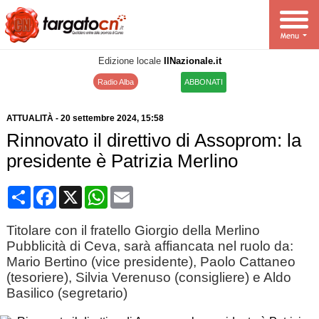
Edizione locale
IlNazionale.it
Radio Alba
ABBONATI
ATTUALITÀ
-
20 settembre 2024
, 15:58
Rinnovato il direttivo di Assoprom: la
presidente è Patrizia Merlino
Condividi
Facebook
X
WhatsApp
Email
Titolare con il fratello Giorgio della Merlino
Pubblicità di Ceva, sarà affiancata nel ruolo da:
Mario Bertino (vice presidente), Paolo Cattaneo
(tesoriere), Silvia Verenuso (consigliere) e Aldo
Basilico (segretario)