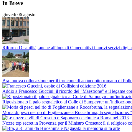
In Breve
giovedì 06 agosto
Riforma Disabilità, anche all'Inps di Cuneo attivi i nuovi servizi digital
Bra, nuova collocazione per il troncone di acquedotto romano di Poll
Addio a Francesco Guccini: il ricordo del "Maestrone" e il legame con
Riposizionato il palo segnaletico al Colle di Sampeyre: un’indicazione
Moria di pesci nel rio di Foglienzane a Roccabruna, la segnalazione: "C
Nozze top secret in Provenza per il Ministro Crosetto: il sì religioso