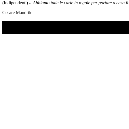
(Indipendenti) -
. Abbiamo tutte le carte in regole per portare a casa
Cesare Mandrile
TI RICORDI COSA È SUCCESSO L’ANNO SCOR
Ascolta il podcast con le notizie da non dimenticare