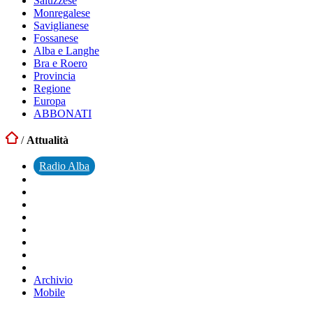
Saluzzese
Monregalese
Saviglianese
Fossanese
Alba e Langhe
Bra e Roero
Provincia
Regione
Europa
ABBONATI
/
Attualità
Radio Alba
Archivio
Mobile