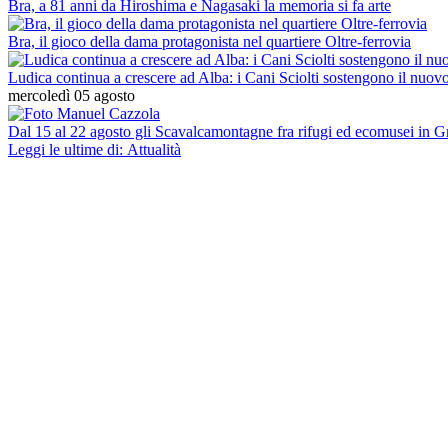
Bra, a 81 anni da Hiroshima e Nagasaki la memoria si fa arte
Bra, il gioco della dama protagonista nel quartiere Oltre-ferrovia
Ludica continua a crescere ad Alba: i Cani Sciolti sostengono il nuovo
mercoledì 05 agosto
Dal 15 al 22 agosto gli Scavalcamontagne fra rifugi ed ecomusei in 
Leggi le ultime di: Attualità