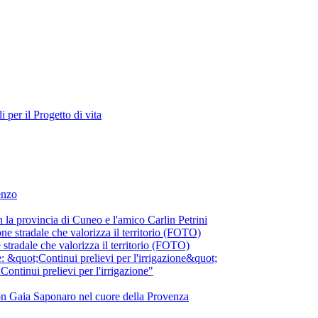
i per il Progetto di vita
enzo
 la provincia di Cuneo e l'amico Carlin Petrini
 stradale che valorizza il territorio (FOTO)
ontinui prelievi per l'irrigazione"
 con Gaia Saponaro nel cuore della Provenza