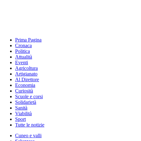
Prima Pagina
Cronaca
Politica
Attualità
Eventi
Agricoltura
Artigianato
Al Direttore
Economia
Curiosità
Scuole e corsi
Solidarietà
Sanità
Viabilità
Sport
Tutte le notizie
Cuneo e valli