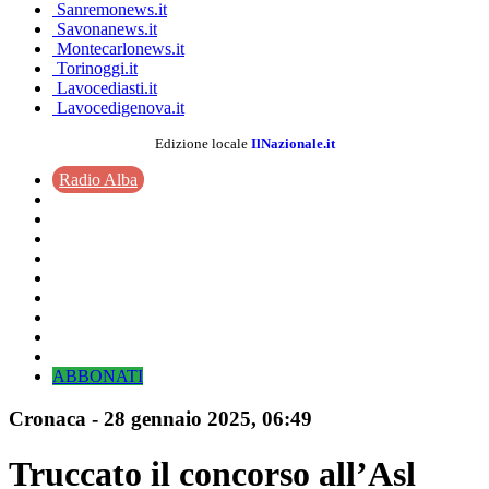
Sanremonews.it
Savonanews.it
Montecarlonews.it
Torinoggi.it
Lavocediasti.it
Lavocedigenova.it
Edizione locale
IlNazionale.it
Radio Alba
ABBONATI
Cronaca
-
28 gennaio 2025
, 06:49
Truccato il concorso all’Asl