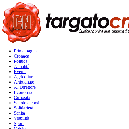
Prima pagina
Cronaca
Politica
Attualità
Eventi
Agricoltura
Artigianato
Al Direttore
Economia
Curiosità
Scuole e corsi
Solidarietà
Sanità
Viabilità
Sport
Calcio