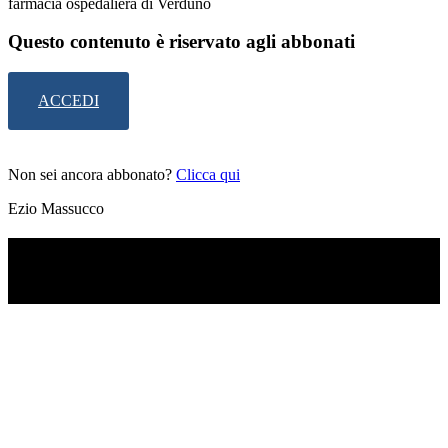
farmacia ospedaliera di Verduno
Questo contenuto è riservato agli abbonati
ACCEDI
Non sei ancora abbonato?
Clicca qui
Ezio Massucco
TI RICORDI COSA È SUCCESSO L’ANNO
SCORSO AD AGOSTO?
Ascolta il podcast con le notizie da non dimenticare