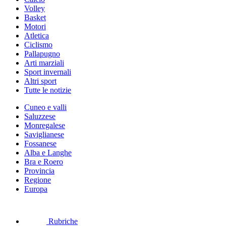
Volley
Basket
Motori
Atletica
Ciclismo
Pallapugno
Arti marziali
Sport invernali
Altri sport
Tutte le notizie
Cuneo e valli
Saluzzese
Monregalese
Saviglianese
Fossanese
Alba e Langhe
Bra e Roero
Provincia
Regione
Europa
Rubriche