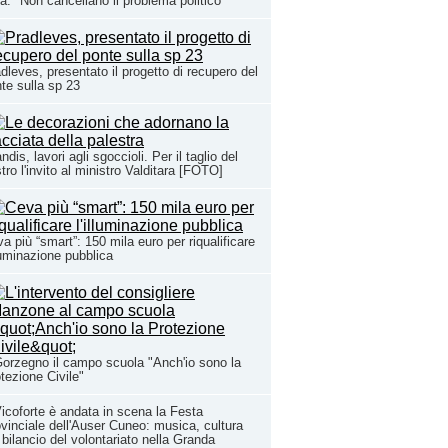
a: "Non cancellano il problema politico"
dleves, presentato il progetto di recupero del
te sulla sp 23
ndis, lavori agli sgoccioli. Per il taglio del
tro l'invito al ministro Valditara [FOTO]
a più “smart”: 150 mila euro per riqualificare
lluminazione pubblica
orzegno il campo scuola "Anch'io sono la
tezione Civile"
icoforte è andata in scena la Festa
vinciale dell'Auser Cuneo: musica, cultura
l bilancio del volontariato nella Granda