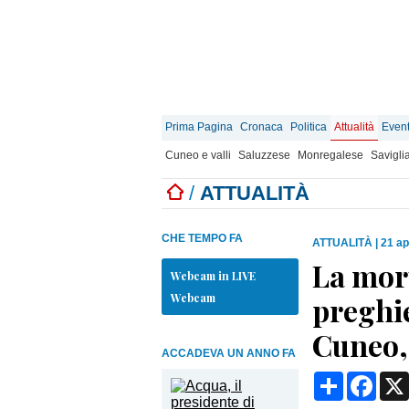
Prima Pagina
Cronaca
Politica
Attualità
Event
Cuneo e valli
Saluzzese
Monregalese
Savigli
/
ATTUALITÀ
CHE TEMPO FA
ATTUALITÀ
|
21 ap
La mort
Webcam in LIVE
Webcam
preghie
Cuneo,
ACCADEVA UN ANNO FA
Condividi
Face