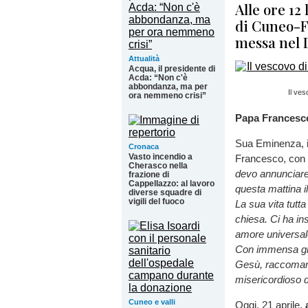
Alle ore 12
di Cuneo-F
messa nel 
Attualità
Acqua, il presidente di
Acda: “Non c'è
abbondanza, ma per
Il ve
ora nemmeno crisi”
Papa Francesco 
Sua Eminenza, il
Cronaca
Vasto incendio a
Francesco, con 
Cherasco nella
devo annunciare 
frazione di
Cappellazzo: al lavoro
questa mattina i
diverse squadre di
vigili del fuoco
La sua vita tutta
chiesa. Ci ha in
amore universale
Con immensa grat
Gesù, raccomand
misericordioso d
Cuneo e valli
Oggi, 21 aprile,