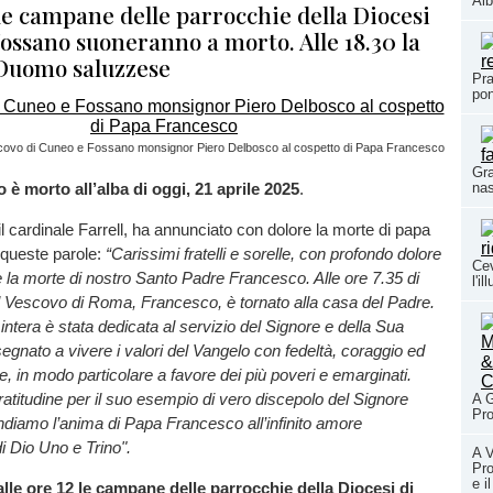
Alb
 le campane delle parrocchie della Diocesi
ossano suoneranno a morto. Alle 18.30 la
Duomo saluzzese
Pra
pon
scovo di Cuneo e Fossano monsignor Piero Delbosco al cospetto di Papa Francesco
Gra
è morto all’alba di oggi, 21 aprile 2025
.
nas
 cardinale Farrell, ha annunciato con dolore la morte di papa
queste parole:
“Carissimi fratelli e sorelle, con profondo dolore
Cev
la morte di nostro Santo Padre Francesco. Alle ore 7.35 di
l'i
l Vescovo di Roma, Francesco, è tornato alla casa del Padre.
 intera è stata dedicata al servizio del Signore e della Sua
segnato a vivere i valori del Vangelo con fedeltà, coraggio ed
, in modo particolare a favore dei più poveri e emarginati.
itudine per il suo esempio di vero discepolo del Signore
A G
Pro
iamo l’anima di Papa Francesco all’infinito amore
i Dio Uno e Trino".
A V
Pro
e i
alle ore 12 le campane delle parrocchie della Diocesi di