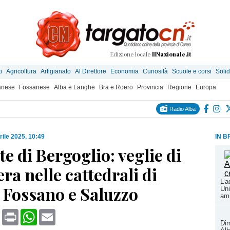
Edizione locale
IlNazionale.it
i
Agricoltura
Artigianato
Al Direttore
Economia
Curiosità
Scuole e corsi
Solid
anese
Fossanese
Alba e Langhe
Bra e Roero
Provincia
Regione
Europa
Radio Alba
rile 2025, 10:49
IN B
e di Bergoglio: veglie di
ra nelle cattedrali di
L’a
 Fossano e Saluzzo
Uni
ami
book
X
Print
WhatsApp
Email
Dim