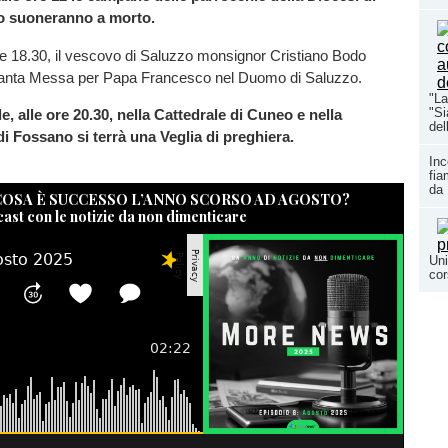
 suoneranno a morto.
le 18.30, il vescovo di Saluzzo monsignor Cristiano Bodo
Santa Messa per Papa Francesco nel Duomo di Saluzzo.
"La
"Si
e, alle ore 20.30, nella Cattedrale di Cuneo e nella
del
i Fossano si terrà una Veglia di preghiera.
Inc
fia
da 
 COSA È SUCCESSO L’ANNO SCORSO AD AGOSTO?
cast con le notizie da non dimenticare
Uni
cor