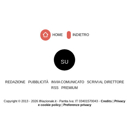
HOME
INDIETRO
SU
REDAZIONE
PUBBLICITÀ
INVIA COMUNICATO
SCRIVI AL DIRETTORE
RSS
PREMIUM
Copyright © 2013 - 2026 IlNazionale.it - Partita Iva: IT 03401570043 -
Credits
|
Privacy
e cookie policy
|
Preferenze privacy