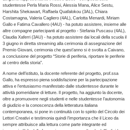
studentesse Perla Maria Rossi, Alessia Mana, Alice Sestu,
Harshita Shekawart, Raffaela Quafalokou (3AL), Chiara
Costamagna, Valeria Cagliero (4AL), Carlotta Menardi, Miriam
Gallo e Fatima Cavallero (4AU) - ha potuto assistere, insieme alle
altre compagne partecipanti al progetto - Stefania Puscasu (4AL),
Claudia Xaferri (3AU) - ha potuto assistere dai locali della scuola il
3 giugno in diretta streaming alla cerimonia di assegnazione del
Premio Giovani, cerimonia che quest’anno si è svolta a Caivano,
a conclusione del progetto “Storie di periferia, riportare le periferie
al centro della storia”.
A nome dell’istituto, la docente referente del progetto, prof.ssa
Gallo, ha espresso piena soddisfazione per la partecipazione
attiva e l’entusiasmo manifestato dalle studentesse durante le
attività pomeridiane di letture. Il progetto, ha aggiunto la docente,
oltre a promuovere negli studenti e nelle studentesse l’autonomia
di giudizio e la conoscenza della letteratura italiana
contemporanea, si pone in continuità con lo spirito del Circolo dei
Lettori Creativi e testimonia quindi l’importanza che il Liceo da
sempre attribuisce alla lettura come parte integrante ed