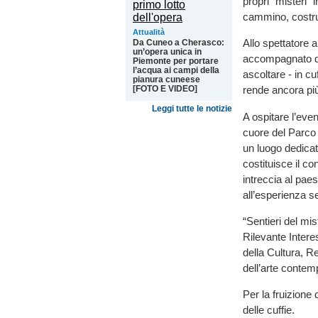
propri “misteri” 
cammino, costru
Attualità
Allo spettatore 
Da Cuneo a Cherasco:
un’opera unica in
accompagnato da
Piemonte per portare
l’acqua ai campi della
ascoltare - in c
pianura cuneese
[FOTO E VIDEO]
rende ancora più
Leggi tutte le notizie
A ospitare l’eve
cuore del Parco
un luogo dedicat
costituisce il co
intreccia al paes
all’esperienza s
“Sentieri del mi
Rilevante Intere
della Cultura, R
dell’arte conte
Per la fruizione 
delle cuffie.