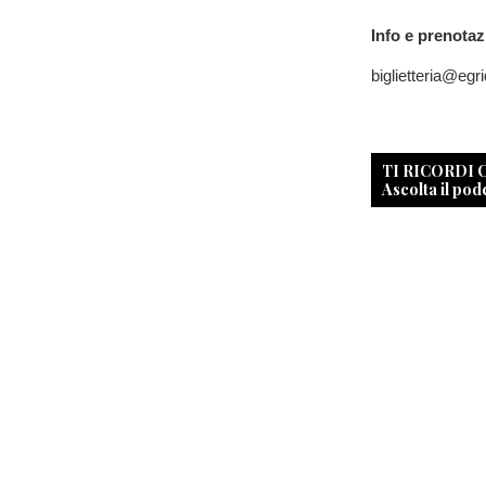
Info e prenotaz
biglietteria@eg
TI RICORDI
Ascolta il pod