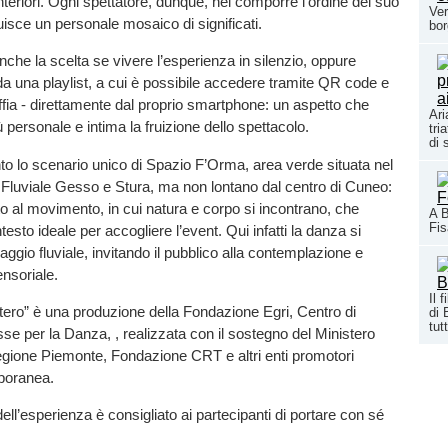
interiori. Ogni spettatore, dunque, nel comporre l’ordine del suo
Ver
isce un personale mosaico di significati.
bor
anche la scelta se vivere l’esperienza in silenzio, oppure
 una playlist, a cui è possibile accedere tramite QR code e
uffia - direttamente dal proprio smartphone: un aspetto che
Ari
 personale e intima la fruizione dello spettacolo.
tri
di 
nto lo scenario unico di Spazio F’Orma, area verde situata nel
 Fluviale Gesso e Stura, ma non lontano dal centro di Cuneo:
o al movimento, in cui natura e corpo si incontrano, che
A B
Fi
ntesto ideale per accogliere l’event. Qui infatti la danza si
aggio fluviale, invitando il pubblico alla contemplazione e
ensoriale.
Il 
stero” è una produzione della Fondazione Egri, Centro di
di 
tutt
sse per la Danza, , realizzata con il sostegno del Ministero
egione Piemonte, Fondazione CRT e altri enti promotori
mporanea.
dell’esperienza è consigliato ai partecipanti di portare con sé