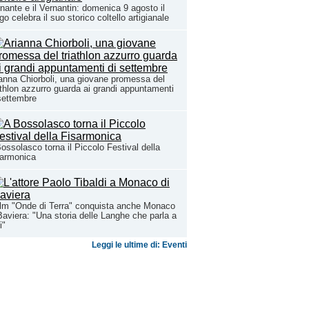
nante e il Vernantin: domenica 9 agosto il
go celebra il suo storico coltello artigianale
anna Chiorboli, una giovane promessa del
athlon azzurro guarda ai grandi appuntamenti
settembre
ossolasco torna il Piccolo Festival della
sarmonica
film "Onde di Terra" conquista anche Monaco
Baviera: "Una storia delle Langhe che parla a
i"
Leggi le ultime di: Eventi