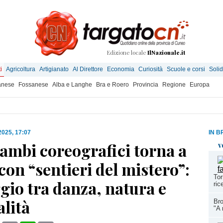
Edizione locale
IlNazionale.it
i
Agricoltura
Artigianato
Al Direttore
Economia
Curiosità
Scuole e corsi
Solid
anese
Fossanese
Alba e Langhe
Bra e Roero
Provincia
Regione
Europa
 2025, 17:07
IN B
ambi coreografici torna a
v
on “sentieri del mistero”:
Tor
gio tra danza, natura e
ric
alità
Bro
"A 