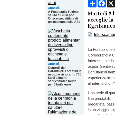
Condividi
Face
Attualità
Martedì 8 l
A Pocapaglia l’ultimo
saluto a Giuseppe
accoglie l
Criscenzo, vittima di
un incidente sulla A21
EgriBianc
La Fondazione E
Coreografici a 
Interesse per la
Attualità
ospita “Sentieri
Controlli dei
Carabinieri Forestali in
EgriBiancoDanza
negozi e ristoranti: 700
esperienza immers
kg di alimenti
sequestrati e multe
all’interno di un
per 69mila euro
Una serie di qua
fine prestabilit
precarietà, pass
in un viaggio sug