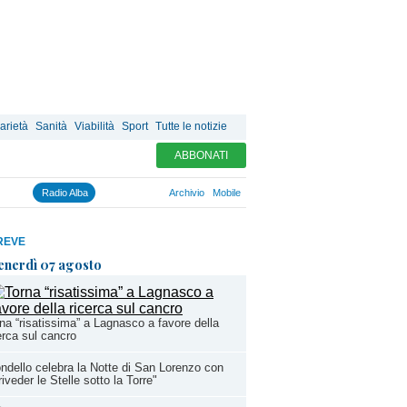
arietà
Sanità
Viabilità
Sport
Tutte le notizie
ABBONATI
Radio Alba
Archivio
Mobile
REVE
enerdì 07 agosto
na “risatissima” a Lagnasco a favore della
erca sul cancro
ndello celebra la Notte di San Lorenzo con
riveder le Stelle sotto la Torre"