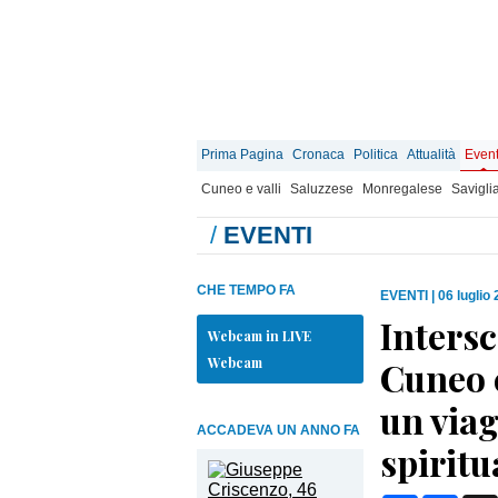
Prima Pagina
Cronaca
Politica
Attualità
Event
Cuneo e valli
Saluzzese
Monregalese
Savigli
/
EVENTI
CHE TEMPO FA
EVENTI
|
06 luglio
Intersc
Webcam in LIVE
Webcam
Cuneo c
un viag
ACCADEVA UN ANNO FA
spiritu