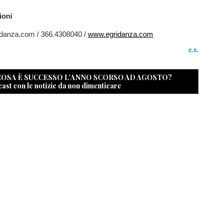
ioni
ridanza.com / 366.4308040 /
www.egridanza.com
c.s.
 COSA È SUCCESSO L’ANNO SCORSO AD AGOSTO?
cast con le notizie da non dimenticare