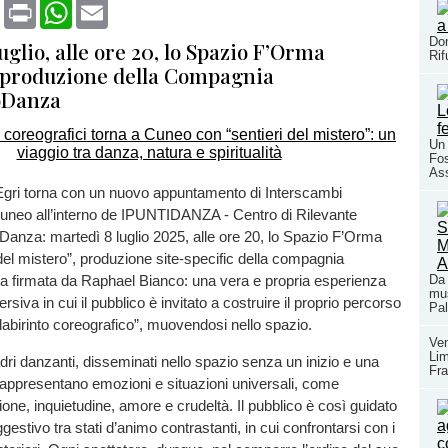
book
X
Print
WhatsApp
Email
Dom
uglio, alle ore 20, lo Spazio F’Orma
Rif
a produzione della Compagnia
oDanza
Un 
Fos
As
gri torna con un nuovo appuntamento di Interscambi
Cuneo all’interno de IPUNTIDANZA - Centro di Rilevante
 Danza: martedì 8 luglio 2025, alle ore 20, lo Spazio F’Orma
 del mistero”, produzione site-specific della compagnia
 firmata da Raphael Bianco: una vera e propria esperienza
Da 
mus
iva in cui il pubblico è invitato a costruire il proprio percorso
Pal
 “labirinto coreografico”, muovendosi nello spazio.
Ven
Li
dri danzanti, disseminati nello spazio senza un inizio e una
Fra
i, rappresentano emozioni e situazioni universali, come
ione, inquietudine, amore e crudeltà. Il pubblico è così guidato
gestivo tra stati d’animo contrastanti, in cui confrontarsi con i