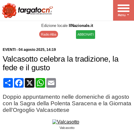
Edizione locale
IlNazionale.it
Radio Alba
ABBONATI
EVENTI
-
04 agosto 2025
, 14:19
Valcasotto celebra la tradizione, la
fede e il gusto
Condividi
Facebook
X
WhatsApp
Email
Doppio appuntamento nelle domeniche di agosto
con la Sagra della Polenta Saracena e la Giornata
dell’Orgoglio Valcasottese
Valcasotto