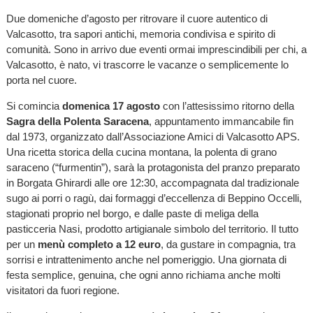
Due domeniche d’agosto per ritrovare il cuore autentico di
Valcasotto, tra sapori antichi, memoria condivisa e spirito di
comunità. Sono in arrivo due eventi ormai imprescindibili per chi, a
Valcasotto, è nato, vi trascorre le vacanze o semplicemente lo
porta nel cuore.
Si comincia
domenica 17 agosto
con l’attesissimo ritorno della
Sagra della Polenta Saracena
, appuntamento immancabile fin
dal 1973, organizzato dall’Associazione Amici di Valcasotto APS.
Una ricetta storica della cucina montana, la polenta di grano
saraceno (“furmentin”), sarà la protagonista del pranzo preparato
in Borgata Ghirardi alle ore 12:30, accompagnata dal tradizionale
sugo ai porri o ragù, dai formaggi d’eccellenza di Beppino Occelli,
stagionati proprio nel borgo, e dalle paste di meliga della
pasticceria Nasi, prodotto artigianale simbolo del territorio. Il tutto
per un
menù completo a 12 euro
, da gustare in compagnia, tra
sorrisi e intrattenimento anche nel pomeriggio. Una giornata di
festa semplice, genuina, che ogni anno richiama anche molti
visitatori da fuori regione.