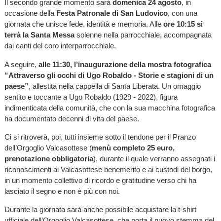
Il secondo grande momento sarà
domenica 24 agosto
, in
occasione della
Festa Patronale di San Ludovico
, con una
giornata che unisce fede, identità e memoria. Alle
ore 10:15 si
terrà la Santa Messa
solenne nella parrocchiale, accompagnata
dai canti del coro interparrocchiale.
A seguire,
alle 11:30, l’inaugurazione della mostra fotografica
“Attraverso gli occhi di Ugo Robaldo - Storie e stagioni di un
paese”
, allestita nella cappella di Santa Liberata. Un omaggio
sentito e toccante a Ugo Robaldo (1929 - 2022), figura
indimenticata della comunità, che con la sua macchina fotografica
ha documentato decenni di vita del paese.
Ci si ritroverà, poi, tutti insieme sotto il tendone per il Pranzo
dell’Orgoglio Valcasottese (
menù completo 25 euro,
prenotazione obbligatoria
), durante il quale verranno assegnati i
riconoscimenti al Valcasottese benemerito e ai custodi del borgo,
in un momento collettivo di ricordo e gratitudine verso chi ha
lasciato il segno e non è più con noi.
Durante la giornata sarà anche possibile acquistare la t-shirt
ufficiale dell’Orgoglio Valcasottese, che porta il nuovo stemma del